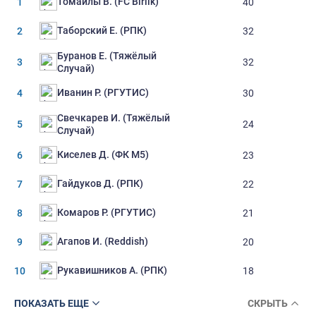
Томайлы В. (FC Birlik)
1
40
Таборский Е. (РПК)
2
32
Буранов Е. (Тяжёлый
3
32
Случай)
Иванин Р. (РГУТИС)
4
30
Свечкарев И. (Тяжёлый
5
24
Случай)
Киселев Д. (ФК М5)
6
23
Гайдуков Д. (РПК)
7
22
Комаров Р. (РГУТИС)
8
21
Агапов И. (Reddish)
9
20
Рукавишников А. (РПК)
10
18
ПОКАЗАТЬ ЕЩЕ
СКРЫТЬ