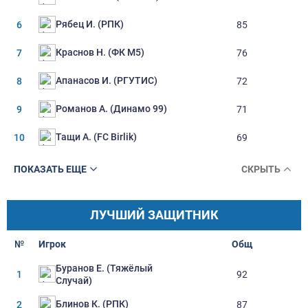
Рябец И. (РПК)
6
85
Краснов Н. (ФК М5)
7
76
Апанасов И. (РГУТИС)
8
72
Романов А. (Динамо 99)
9
71
Тащи А. (FC Birlik)
10
69
ПОКАЗАТЬ ЕЩЕ
СКРЫТЬ
ЛУЧШИЙ ЗАЩИТНИК
№
Игрок
Oбщ
Буранов Е. (Тяжёлый
1
92
Случай)
Блинов К. (РПК)
2
87