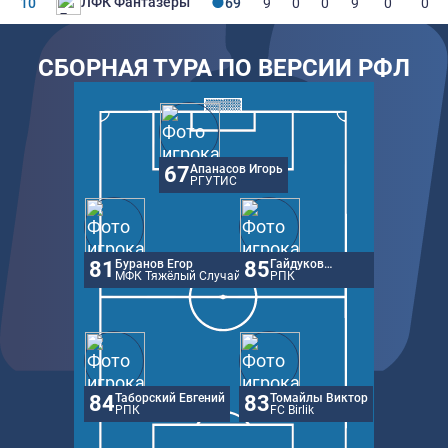
ЛФК Фантазеры
10
69
9
0
0
9
0
0
СБОРНАЯ ТУРА ПО ВЕРСИИ РФЛ
67
Апанасов Игорь
РГУТИС
81
Буранов Егор
85
Гайдуков
МФК Тяжёлый Случай
Даниил
РПК
84
Таборский Евгений
83
Томайлы Виктор
РПК
FC Birlik