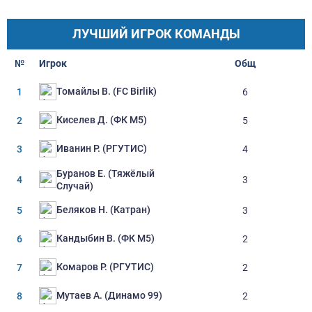
ЛУЧШИЙ ИГРОК КОМАНДЫ
№
Игрок
Oбщ
Томайлы В. (FC Birlik)
1
6
Киселев Д. (ФК М5)
2
5
Иванин Р. (РГУТИС)
3
4
Буранов Е. (Тяжёлый
4
3
Случай)
Беляков Н. (Катран)
5
3
Кандыбин В. (ФК М5)
6
2
Комаров Р. (РГУТИС)
7
2
Мутаев А. (Динамо 99)
8
2