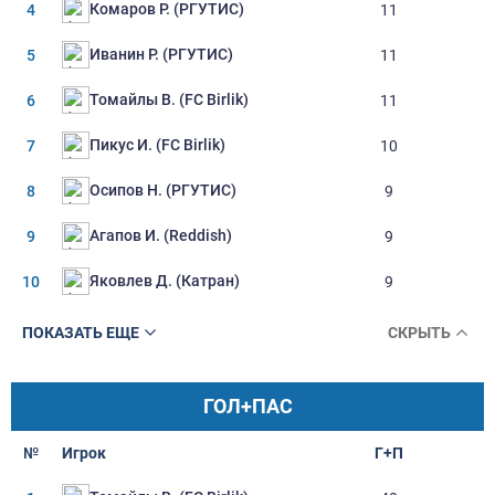
Комаров Р. (РГУТИС)
4
11
Иванин Р. (РГУТИС)
5
11
Томайлы В. (FC Birlik)
6
11
Пикус И. (FC Birlik)
7
10
Осипов Н. (РГУТИС)
8
9
Агапов И. (Reddish)
9
9
Яковлев Д. (Катран)
10
9
ПОКАЗАТЬ ЕЩЕ
СКРЫТЬ
ГОЛ+ПАС
№
Игрок
Г+П