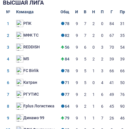
ВЫСШАЯ ЛИГА
№
Команда
Общ
И
В
Н
П
Г
Пр
РПК
1
78
9
7
2
0
84
31
МФК ТС
2
82
9
7
2
0
67
35
REDDISH
3
56
9
6
0
3
70
54
М5
4
84
9
5
2
2
39
39
FC Birlik
5
78
9
5
1
3
66
66
Катран
6
71
9
5
0
4
41
50
РГУТИС
7
77
9
2
1
6
49
76
Fplus Логистика
8
64
9
2
1
6
45
90
Динамо 99
9
79
9
1
1
7
26
46