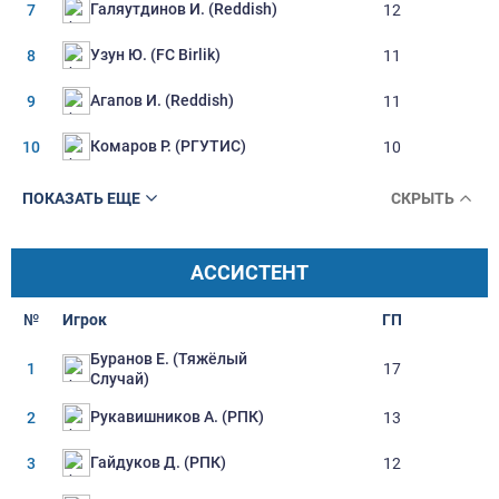
Галяутдинов И. (Reddish)
7
12
Узун Ю. (FC Birlik)
8
11
Агапов И. (Reddish)
9
11
Комаров Р. (РГУТИС)
10
10
ПОКАЗАТЬ ЕЩЕ
СКРЫТЬ
АССИСТЕНТ
№
Игрок
ГП
Буранов Е. (Тяжёлый
1
17
Случай)
Рукавишников А. (РПК)
2
13
Гайдуков Д. (РПК)
3
12