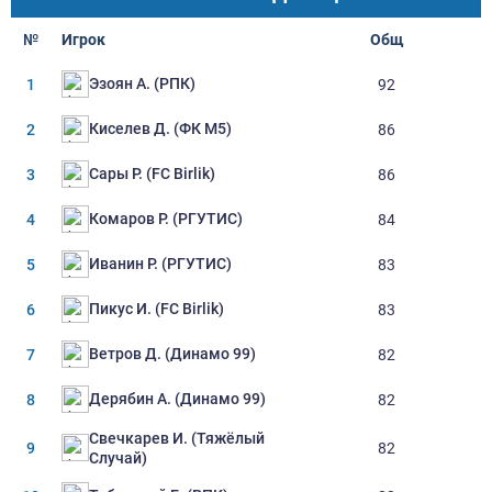
№
Игрок
Oбщ
Эзоян А. (РПК)
1
92
Киселев Д. (ФК М5)
2
86
Сары Р. (FC Birlik)
3
86
Комаров Р. (РГУТИС)
4
84
Иванин Р. (РГУТИС)
5
83
Пикус И. (FC Birlik)
6
83
Ветров Д. (Динамо 99)
7
82
Дерябин А. (Динамо 99)
8
82
Свечкарев И. (Тяжёлый
9
82
Случай)