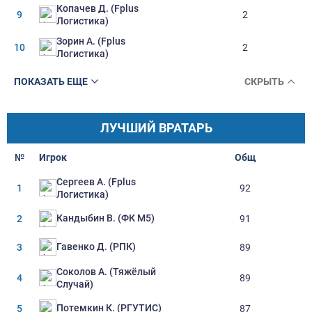
Копачев Д. (Fplus
9
2
Логистика)
Зорин А. (Fplus
10
2
Логистика)
ПОКАЗАТЬ ЕЩЕ
СКРЫТЬ
ЛУЧШИЙ ВРАТАРЬ
№
Игрок
Oбщ
Сергеев А. (Fplus
1
92
Логистика)
Кандыбин В. (ФК М5)
2
91
Гавенко Д. (РПК)
3
89
Соколов А. (Тяжёлый
4
89
Случай)
Потемкин К. (РГУТИС)
5
87