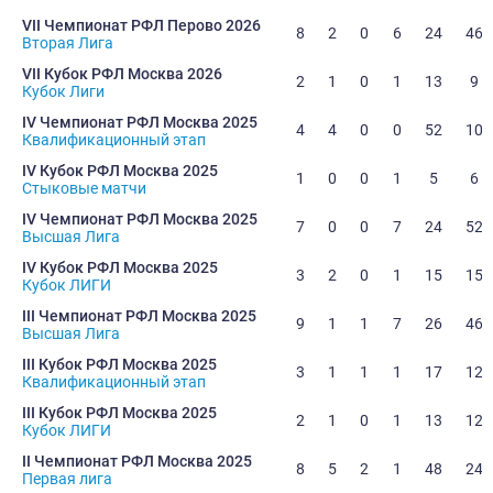
VII Чемпионат РФЛ Перово 2026
8
2
0
6
24
46
Вторая Лига
VII Кубок РФЛ Москва 2026
2
1
0
1
13
9
Кубок Лиги
IV Чемпионат РФЛ Москва 2025
4
4
0
0
52
10
Квалификационный этап
IV Кубок РФЛ Москва 2025
1
0
0
1
5
6
Стыковые матчи
IV Чемпионат РФЛ Москва 2025
7
0
0
7
24
52
Высшая Лига
IV Кубок РФЛ Москва 2025
3
2
0
1
15
15
Кубок ЛИГИ
III Чемпионат РФЛ Москва 2025
9
1
1
7
26
46
Высшая Лига
III Кубок РФЛ Москва 2025
3
1
1
1
17
12
Квалификационный этап
III Кубок РФЛ Москва 2025
2
1
0
1
13
12
Кубок ЛИГИ
II Чемпионат РФЛ Москва 2025
8
5
2
1
48
24
Первая лига