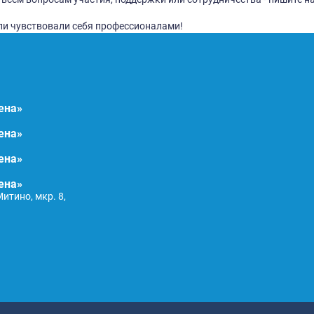
ЫЕ ТУРНИРЫ
быстро в
БОЛЬНАЯ ЛЮБИТЕЛЬСКАЯ ИГРА - РФЛ
Футбольная Любительская Лига. Мы проводим регуляр
тивных команд, а также турниры. Все матчи проходя
ать и зимой и летом. Основные особенности РФЛ - эт
ения мероприятий и полная статистика по командам и
команда. По всем вопросам участия, поддержки или 
.com
чтобы любители чувствовали себя профессионалами!