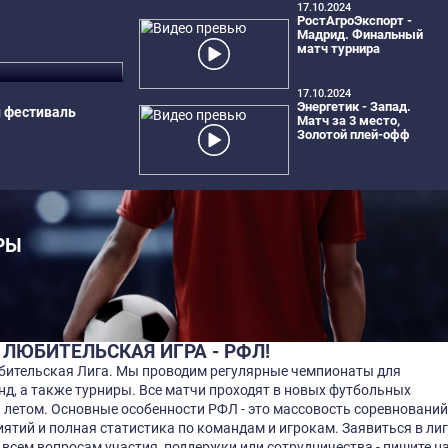
1:6
REDDISH
ФК М5
0:3
МФК ЛЕГЕНДА
OLDSCHOOL
 Футбольный фестиваль