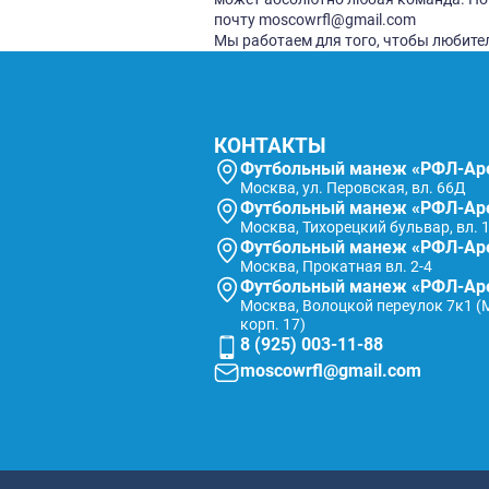
ОРГАНИЗУЕМ
КОРПОРАТИВН
Профессионально, 
любом городе
ПОДАТЬ ЗАЯВКУ
РЕГУЛЯРНАЯ ФУТ
РФЛ - это Регулярная 
любительских и корпора
манежах, комфортно игр
высокий уровень провед
может абсолютно любая 
почту moscowrfl@gmail
Мы работаем для того, 