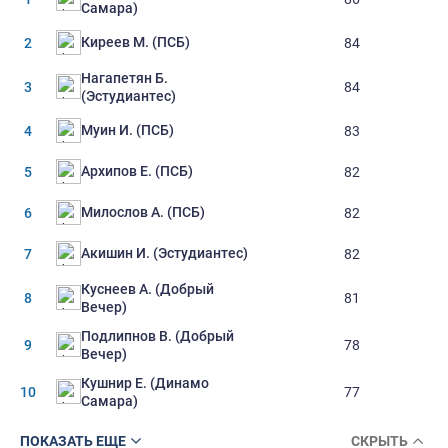
Самара)
Киреев М. (ПСБ)
2
84
Нагапетян Б.
3
84
(Эстудиантес)
Муин И. (ПСБ)
4
83
Архипов Е. (ПСБ)
5
82
Милослов А. (ПСБ)
6
82
Акишин И. (Эстудиантес)
7
82
Куснеев А. (Добрый
8
81
Вечер)
Подлипнов В. (Добрый
9
78
Вечер)
Кушнир Е. (Динамо
10
77
Самара)
ПОКАЗАТЬ ЕЩЕ
СКРЫТЬ