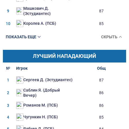
Машкович Д.
9
87
(Эстудиантес)
Королев А. (ПСБ)
10
85
ПОКАЗАТЬ ЕЩЕ
СКРЫТЬ
ЛУЧШИЙ НАПАДАЮЩИЙ
№
Игрок
Oбщ
Сергеев Д. (Эстудиантес)
1
87
Саблин Я. (Добрый
2
86
Вечер)
Романов М. (ПСБ)
3
86
Чугункин Н. (ПСБ)
4
85
Ялбуев Д. (ПСБ)
5
84