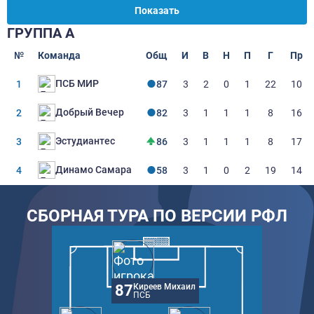
Показать
ГРУППА А
№
Команда
Общ
И
В
Н
П
Г
Пр
ПСБ МИР
1
87
3
2
0
1
22
10
Добрый Вечер
2
82
3
1
1
1
8
16
Эстудиантес
3
86
3
1
1
1
8
17
Динамо Самара
4
58
3
1
0
2
19
14
СБОРНАЯ ТУРА ПО ВЕРСИИ РФЛ
87
Киреев Михаил
ПСБ