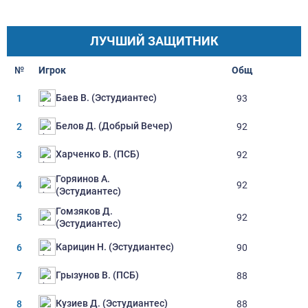
ЛУЧШИЙ ЗАЩИТНИК
№
Игрок
Oбщ
Баев В. (Эстудиантес)
1
93
Белов Д. (Добрый Вечер)
2
92
Харченко В. (ПСБ)
3
92
Горяинов А.
4
92
(Эстудиантес)
Гомзяков Д.
5
92
(Эстудиантес)
Карицин Н. (Эстудиантес)
6
90
Грызунов В. (ПСБ)
7
88
Кузиев Д. (Эстудиантес)
8
88