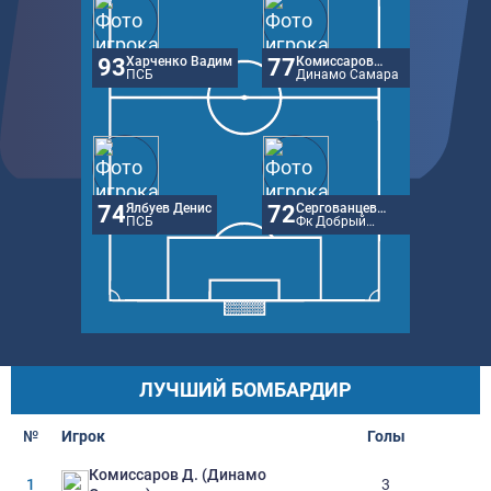
93
Харченко Вадим
77
Комиссаров
ПСБ
Денис
Динамо Самара
74
Ялбуев Денис
72
Сергованцев
ПСБ
Вадим
Фк Добрый
Вечер
ЛУЧШИЙ БОМБАРДИР
№
Игрок
Голы
Комиссаров Д. (Динамо
1
3