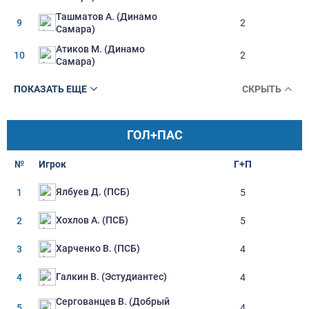
Ташматов А. (Динамо
9
2
Самара)
Атиков М. (Динамо
10
2
Самара)
ПОКАЗАТЬ ЕЩЕ
СКРЫТЬ
ГОЛ+ПАС
№
Игрок
Г+П
Ялбуев Д. (ПСБ)
1
5
Хохлов А. (ПСБ)
2
5
Харченко В. (ПСБ)
3
4
Галкин В. (Эстудиантес)
4
4
Сергованцев В. (Добрый
5
4