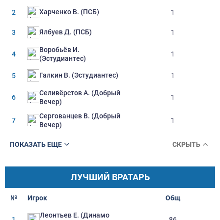
Харченко В. (ПСБ)
2
1
Ялбуев Д. (ПСБ)
3
1
Воробьёв И.
4
1
(Эстудиантес)
Галкин В. (Эстудиантес)
5
1
Селивёрстов А. (Добрый
6
1
Вечер)
Сергованцев В. (Добрый
7
1
Вечер)
ПОКАЗАТЬ ЕЩЕ
СКРЫТЬ
ЛУЧШИЙ ВРАТАРЬ
№
Игрок
Oбщ
Леонтьев Е. (Динамо
1
86