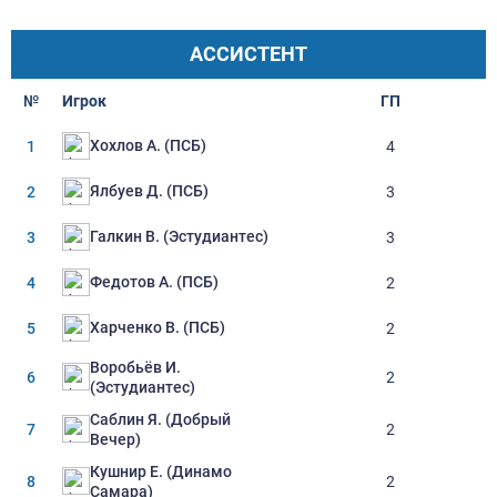
АССИСТЕНТ
№
Игрок
ГП
Хохлов А. (ПСБ)
1
4
Ялбуев Д. (ПСБ)
2
3
Галкин В. (Эстудиантес)
3
3
Федотов А. (ПСБ)
4
2
Харченко В. (ПСБ)
5
2
Воробьёв И.
6
2
(Эстудиантес)
Саблин Я. (Добрый
7
2
Вечер)
Кушнир Е. (Динамо
8
2
Самара)