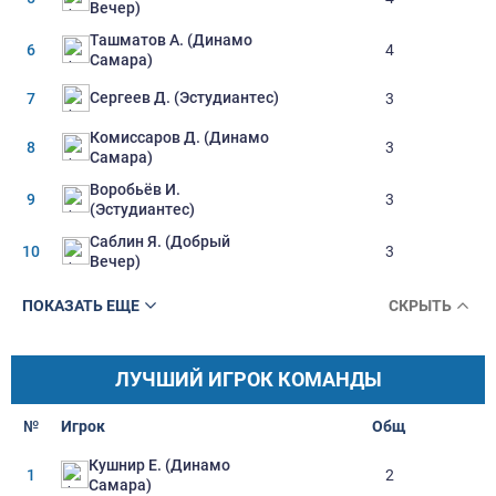
Вечер)
Ташматов А. (Динамо
6
4
Самара)
Сергеев Д. (Эстудиантес)
7
3
Комиссаров Д. (Динамо
8
3
Самара)
Воробьёв И.
9
3
(Эстудиантес)
Саблин Я. (Добрый
10
3
Вечер)
ПОКАЗАТЬ ЕЩЕ
СКРЫТЬ
ЛУЧШИЙ ИГРОК КОМАНДЫ
№
Игрок
Oбщ
Кушнир Е. (Динамо
1
2
Самара)