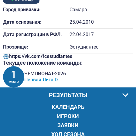
Город привязки:
Самара
Дата основания:
25.04.2010
Дата регистрации в РФЛ:
22.04.2017
Прозвище:
Эстудиантес
https://vk.com/fcestudiantes
Текущее положение команды:
1
ЧЕМПИОНАТ-2026
Первая Лига D
место
РЕЗУЛЬТАТЫ
КАЛЕНДАРЬ
ИГРОКИ
ЗАЯВКИ
ХОД СЕЗОНА