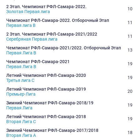
2 Этап. Чемпионат РФЛ-Самара-2022.
10
Золотая Первая лига
Чемпионат РФЛ-Самара-2022. Отборочный Этап
11
Первая лига B
2 Этап. Чемпионат РФЛ-Самара-2021/2022
11
Серебряная Первая лига
Чемпионат РФЛ-Самара-2021/2022. Отборочный Этап
13
Первая Лига В
Чемпионат РФЛ-Самара-2021
19
Первая Лига В
Летний Чемпионат РФЛ-Самара-2020
19
Третья лига С
Летний Чемпионат РФЛ-Самара-2019
20
Премьер-Лига
Зимний Чемпионат РФЛ-Самара-2018/19
19
Первая Лига
Летний Чемпионат РФЛ-Самара-2018
19
Вторая Лига С
Зимний Чемпионат РФЛ-Самара-2017/2018
18
Вторая Лига А