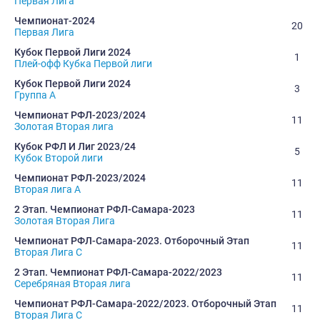
Первая Лига
Чемпионат-2024
20
Первая Лига
Кубок Первой Лиги 2024
1
Плей-офф Кубка Первой лиги
Кубок Первой Лиги 2024
3
Группа А
Чемпионат РФЛ-2023/2024
11
Золотая Вторая лига
Кубок РФЛ И Лиг 2023/24
5
Кубок Второй лиги
Чемпионат РФЛ-2023/2024
11
Вторая лига А
2 Этап. Чемпионат РФЛ-Самара-2023
11
Золотая Вторая Лига
Чемпионат РФЛ-Самара-2023. Отборочный Этап
11
Вторая Лига С
2 Этап. Чемпионат РФЛ-Самара-2022/2023
11
Серебряная Вторая лига
Чемпионат РФЛ-Самара-2022/2023. Отборочный Этап
11
Вторая Лига С