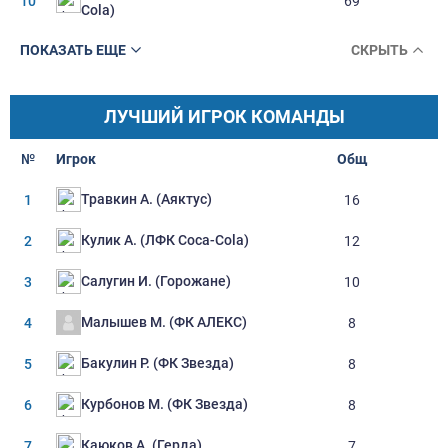
10
69
Cola)
ПОКАЗАТЬ ЕЩЕ
СКРЫТЬ
ЛУЧШИЙ ИГРОК КОМАНДЫ
№
Игрок
Oбщ
Травкин А. (Аяктус)
1
16
Кулик А. (ЛФК Coca-Cola)
2
12
Салугин И. (горожане)
3
10
Малышев М. (ФК АЛЕКС)
4
8
Бакулин Р. (ФК Звезда)
5
8
Курбонов М. (ФК Звезда)
6
8
Каюков А. (Герда)
7
7