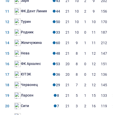
Заря
10
43
21
10
2
9
202
1
ФК Дент Линия
11
44
21
10
2
9
156
1
Турин
12
50
21
10
1
10
170
1
Родник
13
33
21
10
0
11
187
1
Жемчужина
14
60
21
9
1
11
212
1
Нева
15
48
21
8
1
12
147
1
ФК Архалес
16
53
20
8
0
12
151
1
ЮТЭК
17
36
20
8
0
12
136
1
Червонец
18
29
21
7
2
12
145
1
Ларсен
19
8
21
5
1
15
133
2
Сити
20
7
21
3
2
16
119
2