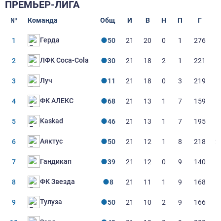
ПРЕМЬЕР-ЛИГА
№
Команда
Общ
И
В
Н
П
Г
Герда
1
50
21
20
0
1
276
1
ЛФК Coca-Cola
2
30
21
18
2
1
221
1
Луч
3
11
21
18
0
3
219
1
ФК АЛЕКС
4
68
21
13
1
7
159
1
Kaskad
5
46
21
13
1
7
195
1
Аяктус
6
50
21
12
1
8
218
2
Гандикап
7
39
21
12
0
9
140
1
ФК Звезда
8
8
21
11
1
9
168
1
Тулуза
9
50
21
10
2
9
166
1