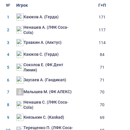
№
Игрок
Г+П
Каюков А. (Герда)
1
171
Ненашев А. (ЛФК Coca-
2
117
Cola)
Травкин А. (Аяктус)
3
114
Каюков С. (Герда)
4
84
Соколов Е. (ФК Дент
5
71
Линия)
Заусаев А. (Гандикап)
6
71
Малышев М. (ФК АЛЕКС)
7
70
Ненашев С. (ЛФК Coca-
8
70
Cola)
Князькин С. (Kaskad)
9
69
Терещенко П. (ЛФК Coca-