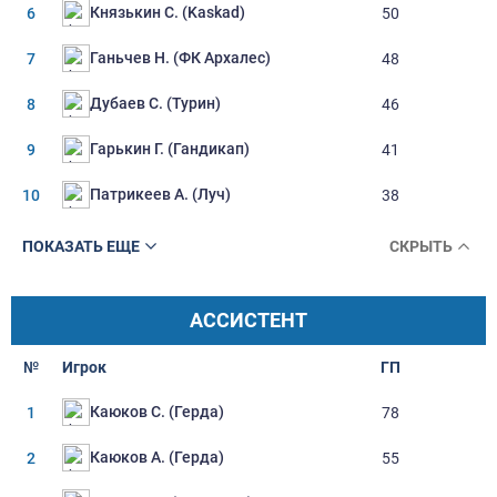
Князькин С. (Kaskad)
6
50
Ганьчев Н. (ФК Архалес)
7
48
Дубаев С. (Турин)
8
46
Гарькин Г. (Гандикап)
9
41
Патрикеев А. (Луч)
10
38
ПОКАЗАТЬ ЕЩЕ
СКРЫТЬ
АССИСТЕНТ
№
Игрок
ГП
Каюков С. (Герда)
1
78
Каюков А. (Герда)
2
55