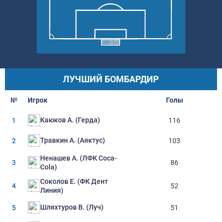
ЛУЧШИЙ БОМБАРДИР
№
Игрок
Голы
Каюков А. (Герда)
1
116
Травкин А. (Аяктус)
2
103
Ненашев А. (ЛФК Coca-
3
86
Cola)
Соколов Е. (ФК Дент
4
52
Линия)
Шляхтуров В. (Луч)
5
51