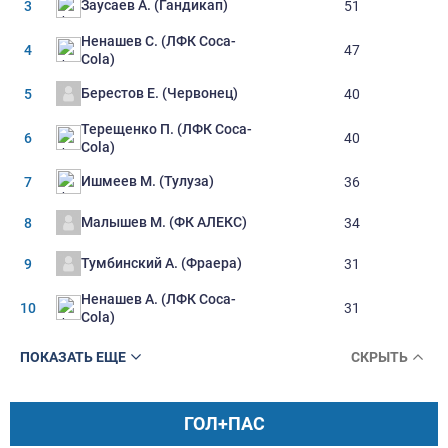
Заусаев А. (Гандикап)
3
51
Ненашев С. (ЛФК Coca-
4
47
Cola)
Берестов Е. (Червонец)
5
40
Терещенко П. (ЛФК Coca-
6
40
Cola)
Ишмеев М. (Тулуза)
7
36
Малышев М. (ФК АЛЕКС)
8
34
Тумбинский А. (Фраера)
9
31
Ненашев А. (ЛФК Coca-
10
31
Cola)
ПОКАЗАТЬ ЕЩЕ
СКРЫТЬ
ГОЛ+ПАС