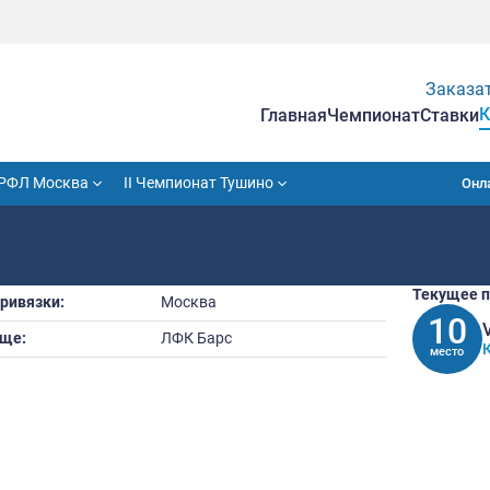
Гла
VII Кубок РФЛ Москва
II Чемпионат Тушино
Город привязки:
Москва
Прозвище:
ЛФК Барс