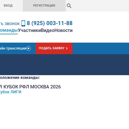
ВХОД
РЕГИСТРАЦ
8 (925) 0
Заказать звонок
Команды
вная
Чемпионат
Ставки
Участники
Вид
Онлайн трансляции
ПОДАТЬ
Текущее положение команды:
10
VI КУБОК РФЛ МОСКВА 
Кубок ЛИГИ
место