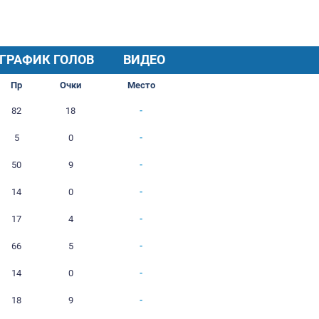
ХОД СЕЗОНА
ГРАФИК ГОЛОВ
Н
П
Г
Пр
Очки
0
5
73
82
18
0
1
4
5
0
0
4
52
50
9