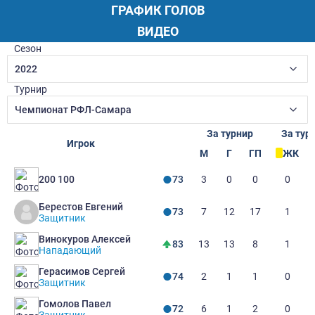
ГРАФИК ГОЛОВ
ВИДЕО
Сезон
2022
Турнир
Чемпионат РФЛ-Самара
За турнир
За тур
Игрок
М
Г
ГП
ЖК
3
0
0
0
200 100
73
Берестов Евгений
7
12
17
1
73
Защитник
Винокуров Алексей
13
13
8
1
83
Нападающий
Герасимов Сергей
2
1
1
0
74
Защитник
Гомолов Павел
6
1
2
0
72
Защитник