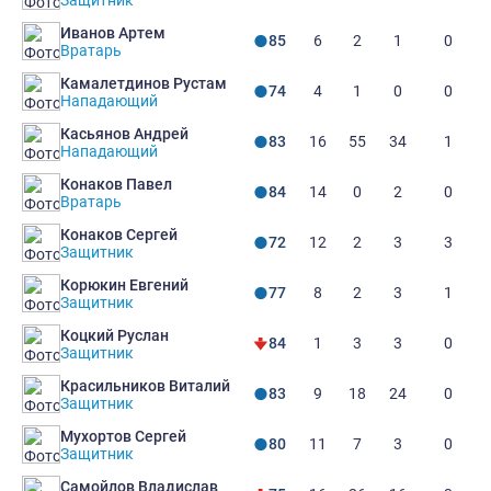
Иванов Артем
6
2
1
0
85
Вратарь
Камалетдинов Рустам
4
1
0
0
74
Нападающий
Касьянов Андрей
16
55
34
1
83
Нападающий
Конаков Павел
14
0
2
0
84
Вратарь
Конаков Сергей
12
2
3
3
72
Защитник
Корюкин Евгений
8
2
3
1
77
Защитник
Коцкий Руслан
1
3
3
0
84
Защитник
Красильников Виталий
9
18
24
0
83
Защитник
Мухортов Сергей
11
7
3
0
80
Защитник
Самойлов Владислав