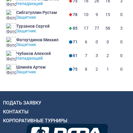
16
26
16
3
75
Нападающий
Сибгатуллин Рустам
10
9
15
0
78
Защитник
Турзанов Сергей
17
77
58
3
85
Защитник
Фатхутдинов Михаил
6
0
0
0
71
Защитник
Чубаков Алексей
7
3
2
0
81
Нападающий
Шлинёв Артем
8
2
1
0
75
Защитник
ПОДАТЬ ЗАЯВКУ
КОНТАКТЫ
КОРПОРАТИВНЫЕ ТУРНИРЫ