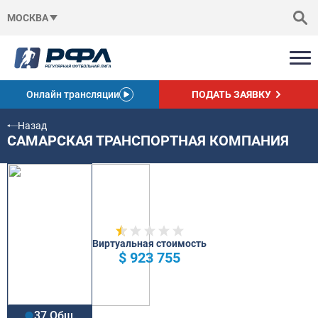
МОСКВА
Онлайн трансляции
ПОДАТЬ ЗАЯВКУ
Назад
САМАРСКАЯ ТРАНСПОРТНАЯ КОМПАНИЯ
Виртуальная стоимость
$ 923 755
37 Общ.