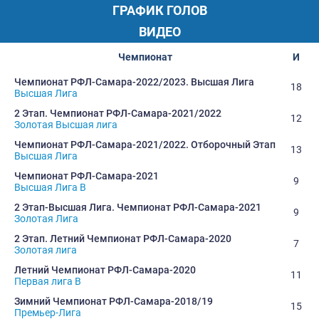
ГРАФИК ГОЛОВ
ВИДЕО
Чемпионат
И
Чемпионат РФЛ-Самара-2022/2023. Высшая Лига
18
Высшая Лига
2 Этап. Чемпионат РФЛ-Самара-2021/2022
12
Золотая Высшая лига
Чемпионат РФЛ-Самара-2021/2022. Отборочный Этап
13
Высшая Лига
Чемпионат РФЛ-Самара-2021
9
Высшая Лига B
2 Этап-Высшая Лига. Чемпионат РФЛ-Самара-2021
9
Золотая Лига
2 Этап. Летний Чемпионат РФЛ-Самара-2020
7
Золотая лига
Летний Чемпионат РФЛ-Самара-2020
11
Первая лига В
Зимний Чемпионат РФЛ-Самара-2018/19
15
Премьер-Лига