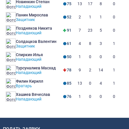
Новинкин Степан
13
17
8
0
75
Нападающий
Панин Мирослав
2
1
1
0
52
Защитник
Поздняков Никита
7
23
5
0
91
Нападающий
Солдацков Валентин
4
8
3
1
61
Защитник
Спиркин Илья
1
0
0
0
50
Нападающий
Турсуналиев Масхад
9
2
14
1
78
Нападающий
Филин Кирилл
13
0
4
1
85
Вратарь
Хашиев Вячеслав
1
0
0
0
76
Нападающий