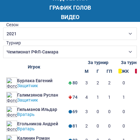
ГРАФИК ГОЛОВ
ВИДЕО
Сезон
2021
Турнир
Чемпионат РФЛ-Самара
За турнир
За турни
Игрок
М
Г
ГП
ЖК
Бурлака Евгений
3
2
2
0
80
Защитник
Галимзянов Руслан
4
1
1
1
74
Защитник
Гильманов Ильдар
3
0
0
0
69
Вратарь
Егольников Андрей
2
0
0
0
81
Вратарь
Калинин Роман