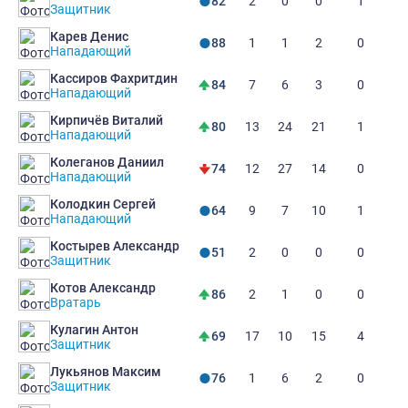
2
0
0
1
82
Защитник
Карев Денис
1
1
2
0
88
Нападающий
Кассиров Фахритдин
7
6
3
0
84
Нападающий
Кирпичёв Виталий
13
24
21
1
80
Нападающий
Колеганов Даниил
12
27
14
0
74
Нападающий
Колодкин Сергей
9
7
10
1
64
Нападающий
Костырев Александр
2
0
0
0
51
Защитник
Котов Александр
2
1
0
0
86
Вратарь
Кулагин Антон
17
10
15
4
69
Защитник
Лукьянов Максим
1
6
2
0
76
Защитник