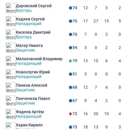
Даровский Сергей
12
7
3
2
74
Вратарь
Кадяев Сергей
17
27
15
5
75
Нападающий
Киселев Дмитрий
7
0
2
0
70
Вратарь
Магер Никита
3
0
2
2
54
Защитник
Малаховский Владимир
13
10
6
4
79
Нападающий
Новослугин Юрий
5
0
0
0
51
Нападающий
Панков Алексей
12
7
4
0
68
Защитник
Панченков Павел
9
4
2
0
67
Защитник
Фадеев Артём
16
20
10
4
72
Нападающий
Харин Кирилл
18
13
9
3
73