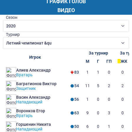
ГРАФИК ГОЛОВ
ВИДЕО
Сезон
2020
Турнир
Летний чемпионат &qu
За турнир
За ту
Игрок
М
Г
ГП
ЖК
Алиев Александр
1
1
0
0
83
Вратарь
Багратионов Виктор
11
5
2
2
54
Защитник
Васин Александр
1
0
0
0
56
Нападающий
Воронков Егор
9
0
3
0
63
Вратарь
Горшенин Никита
6
0
1
0
50
Нападающий