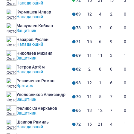
15
21
15
3
72
Нападающий
Курмашев Илдар
12
4
2
0
69
Нападающий
Машукаев Коблан
10
2
0
0
73
Защитник
Назаров Руслан
15
6
9
0
71
Нападающий
Николаев Михаил
11
11
3
1
69
Защитник
Петров Артём
2
0
0
0
62
Нападающий
Резниченко Роман
12
1
6
0
98
Вратарь
Уполовников Александр
11
5
7
0
70
Защитник
Феликс Самерханов
13
12
7
0
66
Защитник
Шаипов Рамиль
15
21
4
1
72
Нападающий