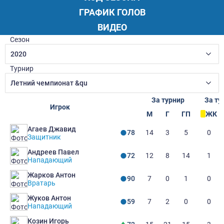
ГРАФИК ГОЛОВ
ВИДЕО
Сезон
2020
Турнир
Летний чемпионат &qu
За турнир
За ту
Игрок
М
Г
ГП
ЖК
Агаев Джавид
14
3
5
0
78
Защитник
Андреев Павел
12
8
14
1
72
Нападающий
Жарков Антон
7
0
1
0
90
Вратарь
Жуков Антон
7
2
0
0
59
Нападающий
Козин Игорь