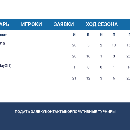
Прозвище:
Атлант
http://vk.com/dfkatlant
КАЛЕНДАРЬ
ИГРОКИ
ЗАЯВКИ
Чемпионат
И
Самара-2014/2015
20
Самара-2014
20
амара-2013 (PlayOff)
1
Самара-2013