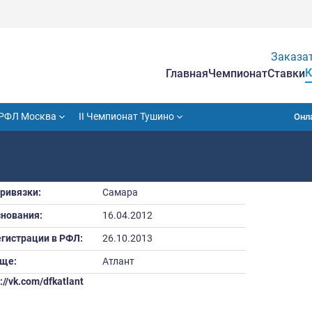
Гла
VII Кубок РФЛ Москва
II Чемпионат Тушино
Город привязки:
Самара
Дата основания:
16.04.2012
Дата регистрации в РФЛ:
26.10.2013