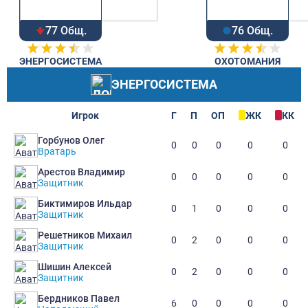
77 Общ.
76 Общ.
ЭНЕРГОСИСТЕМА
ОХОТОМАНИЯ
ЭНЕРГОСИСТЕМА
Игрок
Г
П
ОП
ЖК
КК
Горбунов Олег
0
0
0
0
0
Вратарь
Арестов Владимир
0
0
0
0
0
Защитник
Биктимиров Ильдар
0
1
0
0
0
Защитник
Решетников Михаил
0
2
0
0
0
Защитник
Шишин Алексей
0
2
0
0
0
Защитник
Бердников Павел
6
0
0
0
0