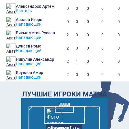
Александров Артём
0
0
0
0
0
Вратарь
Аралов Игорь
0
0
0
0
0
Нападающий
Бикмеметов Руслан
2
0
0
0
0
Нападающий
Дунаев Рома
2
0
0
0
0
Нападающий
Никулин Александр
2
1
0
0
0
Нападающий
Яруллов Амир
2
0
0
0
0
Нападающий
ЛУЧШИЕ ИГРОКИ МАТЧА
Бердников Павел