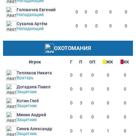
Нападающий
Головачев Евгений
0
0
0
0
0
Нападающий
Сухалов Артём
0
0
0
0
0
Нападающий
ОХОТОМАНИЯ
Игрок
Г
П
ОП
ЖК
КК
Тепляков Никита
0
0
0
0
0
Вратарь
Догадаев Павел
0
0
0
0
0
Защитник
Котин Глеб
0
3
0
0
0
Защитник
Минин Андрей
0
0
0
0
0
Защитник
Синев Александр
0
1
0
1
0
Защитник