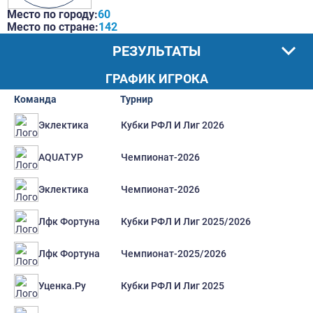
Место по городу:
60
Место по стране:
142
РЕЗУЛЬТАТЫ
ГРАФИК ИГРОКА
Команда
Турнир
Кубки РФЛ И Лиг 2026
Эклектика
Чемпионат-2026
AQUAТУР
Чемпионат-2026
Эклектика
Кубки РФЛ И Лиг 2025/2026
Лфк Фортуна
Чемпионат-2025/2026
Лфк Фортуна
Кубки РФЛ И Лиг 2025
Уценка.ру