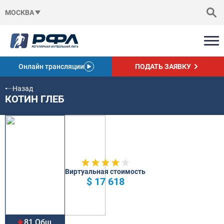
МОСКВА
Онлайн трансляции
ПОДАТЬ ЗАЯВКУ
Назад
КОТИН ГЛЕБ
Виртуальная стоимость
$ 17 618
81 Общ.