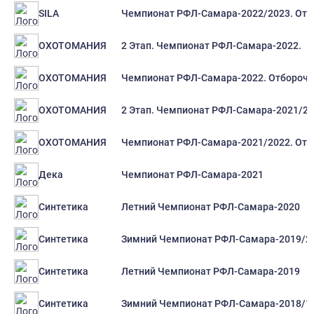
Чемпионат РФЛ-Самара-2022/2023. Отб
SILA
2 Этап. Чемпионат РФЛ-Самара-2022.
ОХОТОМАНИЯ
Чемпионат РФЛ-Самара-2022. Отборочн
ОХОТОМАНИЯ
2 Этап. Чемпионат РФЛ-Самара-2021/2
ОХОТОМАНИЯ
Чемпионат РФЛ-Самара-2021/2022. Отб
ОХОТОМАНИЯ
Чемпионат РФЛ-Самара-2021
Дека
Летний Чемпионат РФЛ-Самара-2020
Синтетика
Зимний Чемпионат РФЛ-Самара-2019/2
Синтетика
Летний Чемпионат РФЛ-Самара-2019
Синтетика
Зимний Чемпионат РФЛ-Самара-2018/1
Синтетика