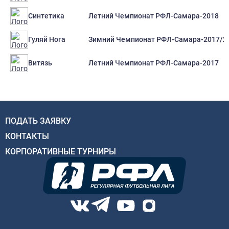
Летний Чемпионат РФЛ-Самара-2018
Синтетика
Зимний Чемпионат РФЛ-Самара-2017/2
Гуляй Нога
Летний Чемпионат РФЛ-Самара-2017
Витязь
ПОДАТЬ ЗАЯВКУ
КОНТАКТЫ
КОРПОРАТИВНЫЕ ТУРНИРЫ