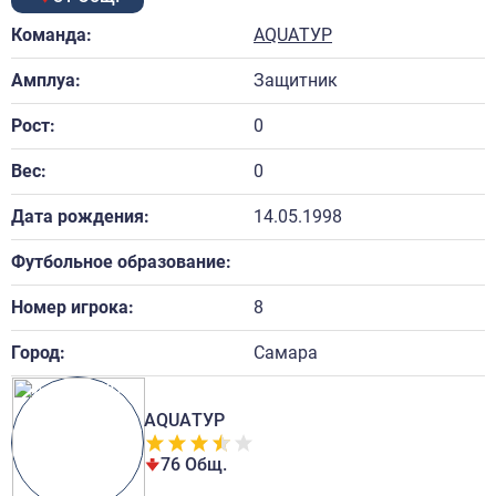
Команда:
AQUAТУР
Амплуа:
Защитник
Рост:
0
Вес:
0
Дата рождения:
14.05.1998
Футбольное образование:
Номер игрока:
8
Город:
Самара
AQUAТУР
76 Общ.