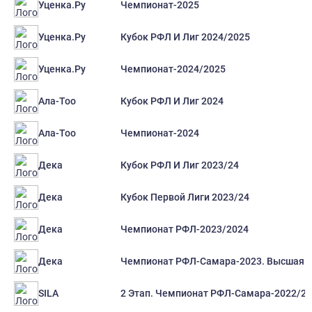
Чемпионат-2025
Уценка.ру
Кубок РФЛ И Лиг 2024/2025
Уценка.ру
Чемпионат-2024/2025
Уценка.ру
Кубок РФЛ И Лиг 2024
Ала-Тоо
Чемпионат-2024
Ала-Тоо
Кубок РФЛ И Лиг 2023/24
Дека
Кубок Первой Лиги 2023/24
Дека
Чемпионат РФЛ-2023/2024
Дека
Чемпионат РФЛ-Самара-2023. Высшая 
Дека
2 Этап. Чемпионат РФЛ-Самара-2022/2
SILA