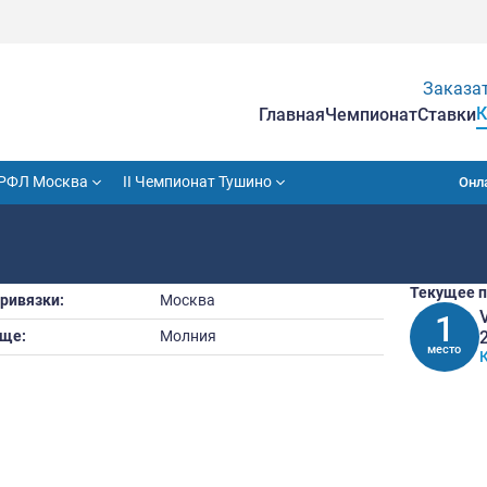
Гла
VII Кубок РФЛ Москва
II Чемпионат Тушино
Город привязки:
Москва
Прозвище:
Молния