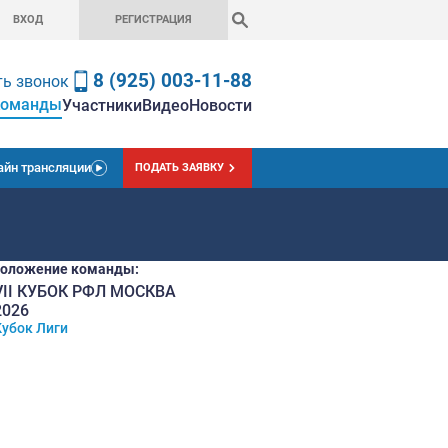
ВХОД
РЕГИСТРАЦ
8 (925) 0
Заказать звонок
Команды
вная
Чемпионат
Ставки
Участники
Вид
Онлайн трансляции
ПОДАТЬ
Текущее положение команды:
VII КУБОК РФЛ МОСКВА
1
2026
место
Кубок Лиги