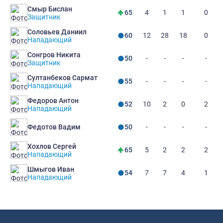
Смыр Бислан
4
1
1
0
65
Защитник
Соловьев Даниил
12
28
18
0
60
Нападающий
Сонгров Никита
-
-
-
-
50
Защитник
Султанбеков Сармат
-
-
-
-
55
Нападающий
Федоров Антон
10
2
0
2
52
Нападающий
-
-
-
-
Федотов Вадим
50
Хохлов Сергей
5
2
2
2
65
Нападающий
Шмыгов Иван
7
7
4
1
54
Нападающий