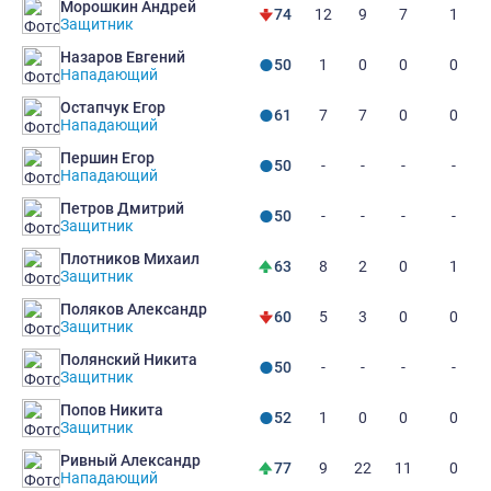
Морошкин Андрей
12
9
7
1
74
Защитник
Назаров Евгений
1
0
0
0
50
Нападающий
Остапчук Егор
7
7
0
0
61
Нападающий
Першин Егор
-
-
-
-
50
Нападающий
Петров Дмитрий
-
-
-
-
50
Защитник
Плотников Михаил
8
2
0
1
63
Защитник
Поляков Александр
5
3
0
0
60
Защитник
Полянский Никита
-
-
-
-
50
Защитник
Попов Никита
1
0
0
0
52
Защитник
Ривный Александр
9
22
11
0
77
Нападающий