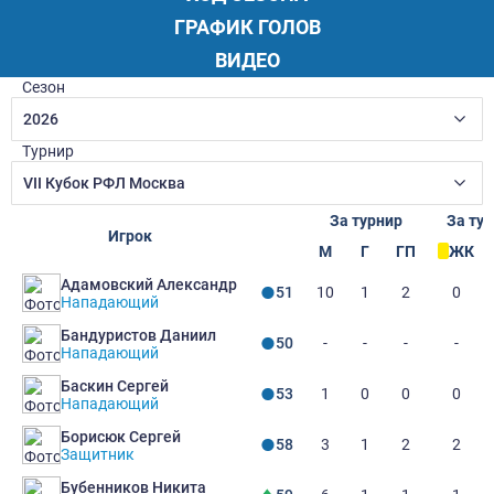
ГРАФИК ГОЛОВ
ВИДЕО
Сезон
2026
Турнир
VII Кубок РФЛ Москва
За турнир
За ту
Игрок
М
Г
ГП
ЖК
Адамовский Александр
10
1
2
0
51
Нападающий
Бандуристов Даниил
-
-
-
-
50
Нападающий
Баскин Сергей
1
0
0
0
53
Нападающий
Борисюк Сергей
3
1
2
2
58
Защитник
Бубенников Никита