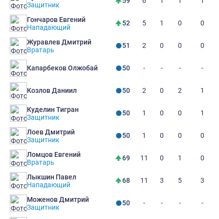
6
1
1
1
59
Защитник
Гончаров Евгений
5
1
0
0
52
Нападающий
Журавлев Дмитрий
2
0
0
0
51
Вратарь
-
-
-
-
Капарбеков Олжобай
50
2
0
2
1
Козлов Даниил
50
Куделин Тигран
1
0
0
1
50
Защитник
Лоев Дмитрий
1
0
0
0
50
Защитник
Ломцов Евгений
11
0
1
0
69
Вратарь
Лыкшин Павел
11
3
5
3
68
Нападающий
Моженов Дмитрий
-
-
-
-
50
Защитник