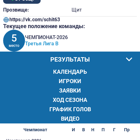
Прозвище:
Щит
https://vk.com/schit63
Текущее положение команды:
5
ЧЕМПИОНАТ-2026
Третья Лига B
место
РЕЗУЛЬТАТЫ
КАЛЕНДАРЬ
ИГРОКИ
ЗАЯВКИ
ХОД СЕЗОНА
ГРАФИК ГОЛОВ
ВИДЕО
Чемпионат
И
В
Н
П
Г
Пр
О