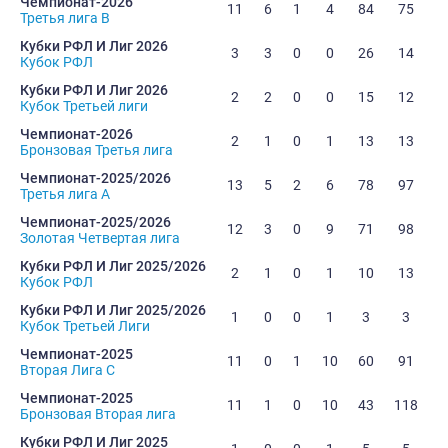
Чемпионат-2026
11
6
1
4
84
75
Третья лига B
Кубки РФЛ И Лиг 2026
3
3
0
0
26
14
Кубок РФЛ
Кубки РФЛ И Лиг 2026
2
2
0
0
15
12
Кубок Третьей лиги
Чемпионат-2026
2
1
0
1
13
13
Бронзовая Третья лига
Чемпионат-2025/2026
13
5
2
6
78
97
Третья лига А
Чемпионат-2025/2026
12
3
0
9
71
98
Золотая Четвертая лига
Кубки РФЛ И Лиг 2025/2026
2
1
0
1
10
13
Кубок РФЛ
Кубки РФЛ И Лиг 2025/2026
1
0
0
1
3
3
Кубок Третьей Лиги
Чемпионат-2025
11
0
1
10
60
91
Вторая Лига C
Чемпионат-2025
11
1
0
10
43
118
Бронзовая Вторая лига
Кубки РФЛ И Лиг 2025