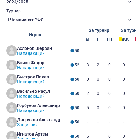
2024/2025
Турнир
II Чемпионат РФЛ
За турнир
За турн
Игрок
М
Г
ГП
ЖК
Аслонов Шервин
-
-
-
-
50
Нападающий
Бойко Федор
3
2
0
0
52
Нападающий
Быстров Павел
0
0
0
0
50
Нападающий
Васильев Расул
2
0
0
0
50
Нападающий
Горбунов Александр
5
0
0
0
50
Нападающий
Дворяков Александр
-
-
-
-
50
Защитник
Игнатов Артем
5
1
0
0
50
Защитник