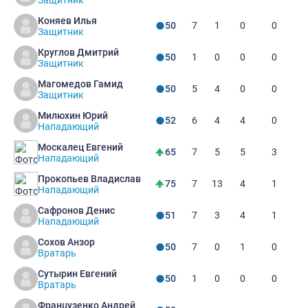
Коняев Илья
7
1
0
0
50
Защитник
Круглов Дмитрий
1
0
0
0
50
Защитник
Магомедов Гамид
5
4
0
0
50
Защитник
Милюхин Юрий
6
4
4
0
52
Нападающий
Москалец Евгений
7
5
5
3
65
Нападающий
Прокопьев Владислав
7
13
4
1
75
Нападающий
Сафронов Денис
7
3
4
1
51
Нападающий
Сохов Анзор
7
0
1
0
50
Вратарь
Сутырин Евгений
1
0
0
0
50
Вратарь
Французенко Андрей