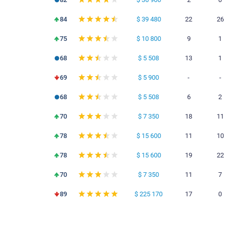
75
74
76
59
82
84
75
68
69