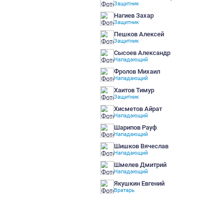
Вольнов Михаил
Нападающий
Кабаков Валерий
Защитник
Лебедев Александр
Защитник
Майоров Егор
Нападающий
Мочинов Александр
Защитник
Нагиев Захар
Защитник
Пешков Алексей
Защитник
Сысоев Александр
Нападающий
Фролов Михаил
Нападающий