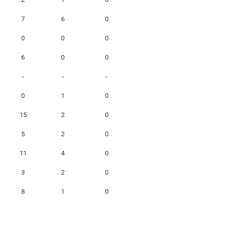
$ 10 800
15
7
15
1
$ 10 360
2
0
0
0
$ 11 248
19
13
6
2
$ 1 888
8
1
3
1
$ 36 900
2
0
2
1
$ 39 480
22
26
7
6
$ 10 800
9
1
0
0
$ 5 508
13
1
6
0
$ 5 900
-
-
-
-