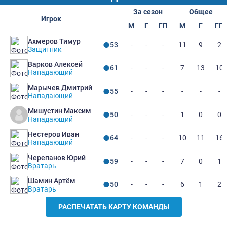
За сезон
Общее
Игрок
М
Г
ГП
М
Г
ГП
Ахмеров Тимур
-
-
-
11
9
2
53
Защитник
Варков Алексей
-
-
-
7
13
10
61
Нападающий
Марычев Дмитрий
-
-
-
-
-
-
55
Нападающий
Мишустин Максим
-
-
-
1
0
0
50
Нападающий
Нестеров Иван
-
-
-
10
11
16
64
Нападающий
Черепанов Юрий
-
-
-
7
0
1
59
Вратарь
Шамин Артём
-
-
-
6
1
2
50
Вратарь
РАСПЕЧАТАТЬ КАРТУ КОМАНДЫ