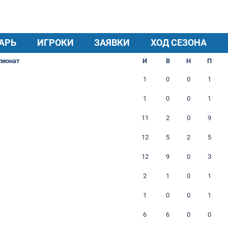
Прозвище:
Иволга
https://vk.com/club220654800
КАЛЕНДАРЬ
ИГРОКИ
ЗАЯВКИ
Чемпионат