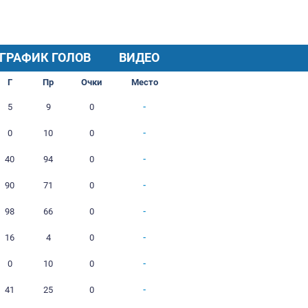
ХОД СЕЗОНА
ГРАФИК ГОЛОВ
И
В
Н
П
Г
Пр
Очки
1
0
0
1
5
9
0
1
0
0
1
0
10
0
11
2
0
9
40
94
0