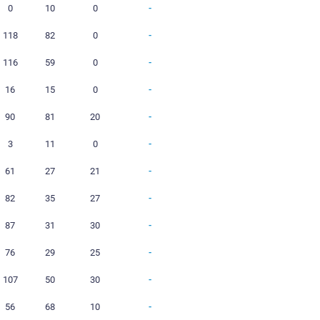
12
5
2
5
90
71
0
12
9
0
3
98
66
0
2
1
0
1
16
4
0
1
0
0
1
0
10
0
6
6
0
0
41
25
0
1
0
0
1
0
10
0
13
10
0
3
118
82
0
12
10
0
2
116
59
0
2
1
0
1
16
15
0
14
6
2
6
90
81
20