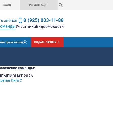
ВХОД
РЕГИСТРАЦ
8 (925) 0
Заказать звонок
Команды
вная
Чемпионат
Ставки
Участники
Вид
Онлайн трансляции
ПОДАТЬ
Текущее положение команды:
11
ЧЕМПИОНАТ-2026
Третья Лига C
место