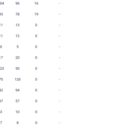
11
5
1
5
97
80
0
11
5
3
3
88
89
0
13
6
1
6
88
72
0
2
1
0
1
13
16
0
2
1
0
1
24
21
0
11
5
1
5
104
96
16
11
6
1
4
93
78
19
1
0
0
1
11
13
0
1
0
0
1
11
12
0
1
0
0
1
0
5
0