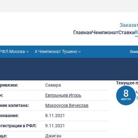
Гла
VII Кубок РФЛ Москва
II Чемпионат Тушино
Город привязки:
Самара
Капитан:
Евпрынцев Игорь
Помощник капитана:
Мокроусов Вячес