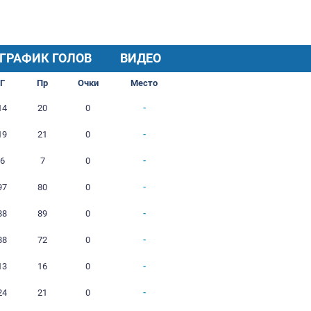
ХОД СЕЗОНА
ГРАФИК ГОЛОВ
И
В
Н
П
Г
Пр
Очки
2
0
1
1
14
20
0
2
1
0
1
19
21
0
1
0
0
1
6
7
0