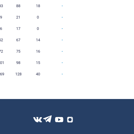
2
1
0
1
17
20
0
12
10
0
2
123
50
0
12
3
0
9
70
126
0
10
2
2
6
42
94
0
10
6
1
3
87
57
0
1
0
0
1
3
10
0
1
0
0
1
7
8
0
11
6
0
5
83
88
18
1
0
0
1
9
21
0