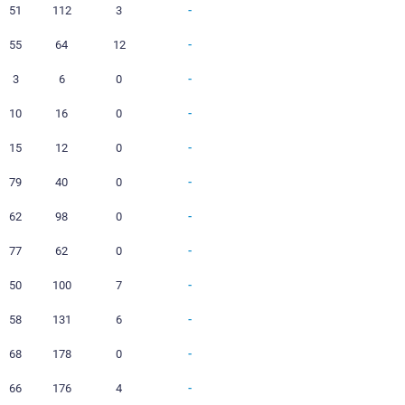
10
7
0
3
86
79
0
12
3
0
9
56
92
0
12
6
1
5
71
87
0
1
0
0
1
2
5
0
1
0
0
1
0
26
0
11
1
0
10
51
112
3
10
4
0
6
55
64
12
1
0
0
1
3
6
0
2
1
0
1
10
16
0
2
1
0
1
15
12
0