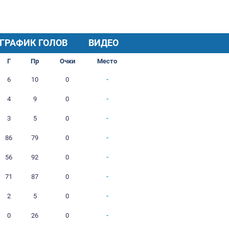
ХОД СЕЗОНА
ГРАФИК ГОЛОВ
И
В
Н
П
Г
Пр
Очки
1
0
0
1
6
10
0
1
0
0
1
4
9
0
1
0
0
1
3
5
0