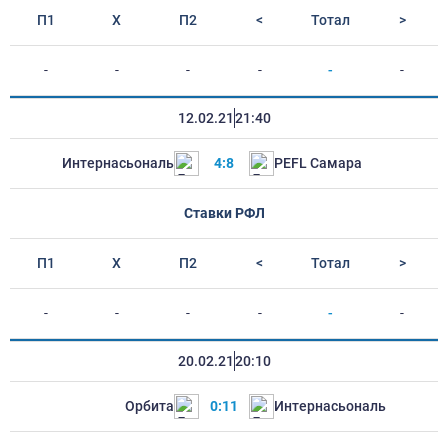
П1
Х
П2
<
Тотал
>
-
-
-
-
-
-
12.02.21
21:40
Интернасьональ
4:8
PEFL Самара
Ставки РФЛ
П1
Х
П2
<
Тотал
>
-
-
-
-
-
-
20.02.21
20:10
Орбита
0:11
Интернасьональ