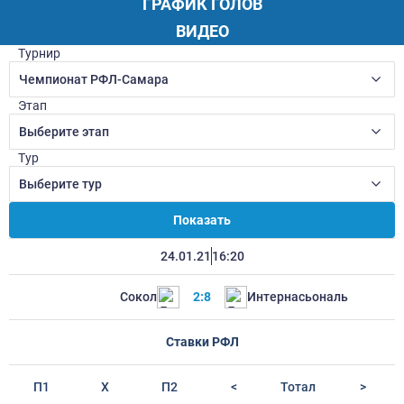
ГРАФИК ГОЛОВ
ВИДЕО
Турнир
Чемпионат РФЛ-Самара
Этап
Выберите этап
Тур
Выберите тур
Показать
24.01.21
16:20
Сокол
2:8
Интернасьональ
Ставки РФЛ
П1
Х
П2
<
Тотал
>