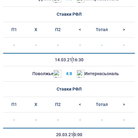
Ставки РФЛ
П1
Х
П2
<
Тотал
>
-
-
-
-
-
-
14.03.21
16:30
Поволжье
4:8
Интернасьональ
Ставки РФЛ
П1
Х
П2
<
Тотал
>
-
-
-
-
-
-
20.03.21
0:00