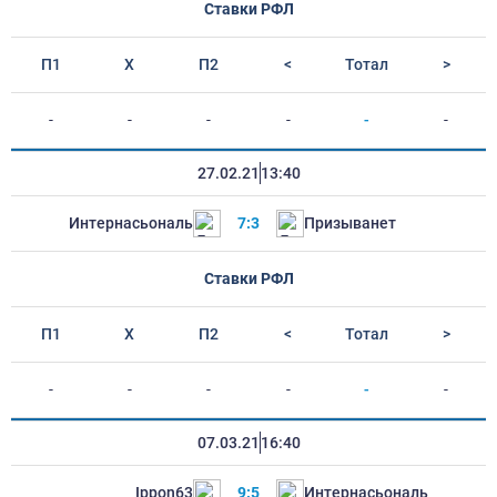
Ставки РФЛ
П1
Х
П2
<
Тотал
>
-
-
-
-
-
-
27.02.21
13:40
Интернасьональ
7:3
Призыванет
Ставки РФЛ
П1
Х
П2
<
Тотал
>
-
-
-
-
-
-
07.03.21
16:40
Ippon63
9:5
Интернасьональ