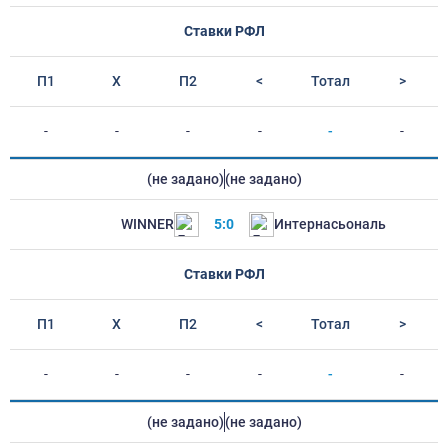
Ставки РФЛ
П1
Х
П2
<
Тотал
>
-
-
-
-
-
-
(не задано)
(не задано)
WINNER
5:0
Интернасьональ
Ставки РФЛ
П1
Х
П2
<
Тотал
>
-
-
-
-
-
-
(не задано)
(не задано)