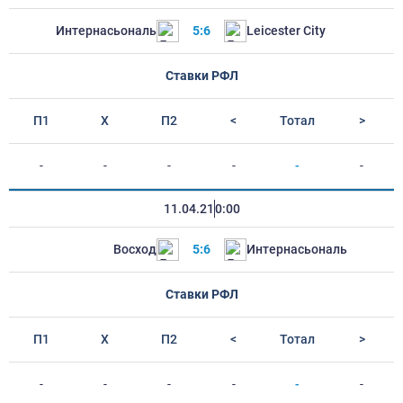
Интернасьональ
5:6
Leicester City
Ставки РФЛ
П1
Х
П2
<
Тотал
>
-
-
-
-
-
-
11.04.21
0:00
Восход
5:6
Интернасьональ
Ставки РФЛ
П1
Х
П2
<
Тотал
>
-
-
-
-
-
-