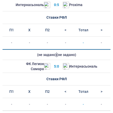
Интернасьональ
0:5
Proxima
Ставки РФЛ
П1
Х
П2
<
Тотал
>
-
-
-
-
-
-
(не задано)
(не задано)
ФК Легион
5:0
Интернасьональ
Самара
Ставки РФЛ
П1
Х
П2
<
Тотал
>
-
-
-
-
-
-