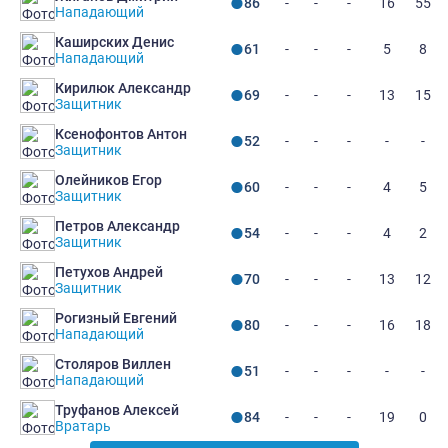
-
-
-
16
55
86
Нападающий
Каширских Денис
-
-
-
5
8
61
Нападающий
Кирилюк Александр
-
-
-
13
15
69
Защитник
Ксенофонтов Антон
-
-
-
-
-
52
Защитник
Олейников Егор
-
-
-
4
5
60
Защитник
Петров Александр
-
-
-
4
2
54
Защитник
Петухов Андрей
-
-
-
13
12
70
Защитник
Рогизный Евгений
-
-
-
16
18
80
Нападающий
Столяров Виллен
-
-
-
-
-
51
Нападающий
Труфанов Алексей
-
-
-
19
0
84
Вратарь