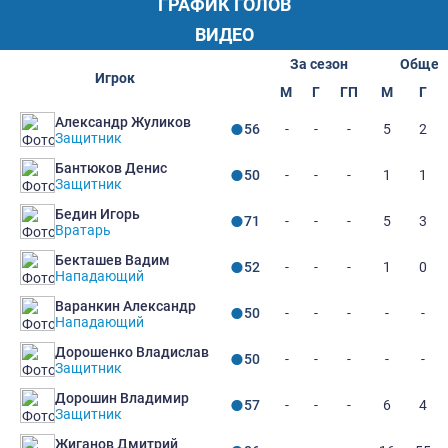
ГРАФИК ГОЛОВ
ВИДЕО
За сезон
Общее
Игрок
М
Г
ГП
М
Г
Александр Жуликов
-
-
-
5
2
56
Защитник
Бантюков Денис
-
-
-
1
1
50
Защитник
Бедин Игорь
-
-
-
5
3
71
Вратарь
Бекташев Вадим
-
-
-
1
0
52
Нападающий
Варанкин Александр
-
-
-
-
-
50
Нападающий
Дорошенко Владислав
-
-
-
-
-
50
Защитник
Дорошин Владимир
-
-
-
6
4
57
Защитник
Жиганов Дмитрий