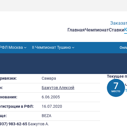
Гла
VII Кубок РФЛ Москва
II Чемпионат Тушино
Город привязки:
Самара
Капитан:
Бажутов Алексей
Дата основания:
6.06.2005