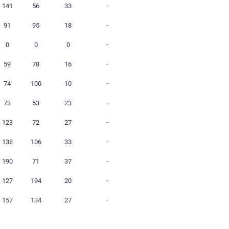
11
4
3
4
97
80
0
11
11
0
0
111
51
33
11
6
2
3
90
67
20
1
0
0
1
7
8
0
4
3
0
1
27
20
0
11
11
0
0
141
56
33
11
5
3
3
91
95
18
0
0
0
0
0
0
0
11
5
1
5
59
78
16
11
3
1
7
74
100
10