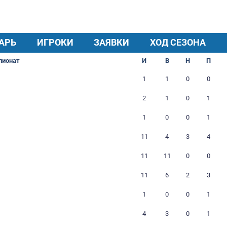
Дата регистрации в РФЛ:
16.07.2020
Прозвище:
BEZA
+7 (937) 983-62-65
Бажутов А.
КАЛЕНДАРЬ
ИГРОКИ
ЗАЯВКИ
Чемпионат