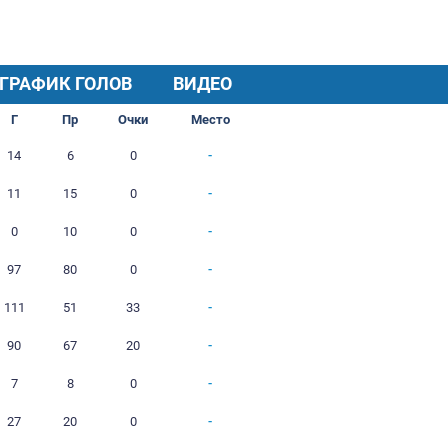
ХОД СЕЗОНА
ГРАФИК ГОЛОВ
И
В
Н
П
Г
Пр
Очки
1
1
0
0
14
6
0
2
1
0
1
11
15
0
1
0
0
1
0
10
0