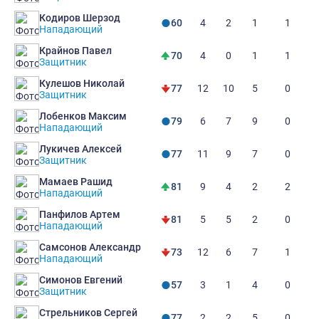
Кодиров Шерзод
4
2
1
1
60
Нападающий
Крайнов Павел
4
0
1
1
70
Защитник
Кулешов Николай
12
10
5
0
77
Защитник
Лобенков Максим
6
7
9
0
79
Нападающий
Лукичев Алексей
11
9
7
0
77
Защитник
Мамаев Рашид
9
4
2
2
81
Нападающий
Панфилов Артем
5
5
2
0
81
Нападающий
Самсонов Александр
12
6
7
1
73
Нападающий
Симонов Евгений
3
1
4
0
57
Защитник
Стрельников Сергей
2
2
5
0
77