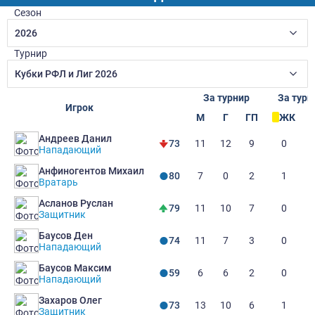
Сезон
2026
Турнир
Кубки РФЛ и Лиг 2026
За турнир
За турн
Игрок
М
Г
ГП
ЖК
Андреев Данил
11
12
9
0
73
Нападающий
Анфиногентов Михаил
7
0
2
1
80
Вратарь
Асланов Руслан
11
10
7
0
79
Защитник
Баусов Ден
11
7
3
0
74
Нападающий
Баусов Максим
6
6
2
0
59
Нападающий
Захаров Олег
13
10
6
1
73
Защитник