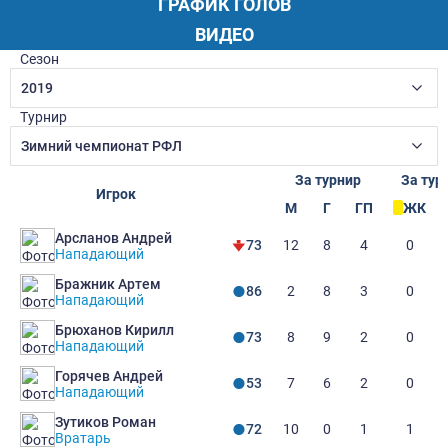
ГРАФИК ГОЛОВ
ВИДЕО
Сезон
2019
Турнир
Зимний чемпионат РФЛ
За турнир
За тур
Игрок
М
Г
ГП
ЖК
Арсланов Андрей
12
8
4
0
73
Нападающий
Бражник Артем
2
8
3
0
86
Нападающий
Брюханов Кирилл
8
9
2
0
73
Нападающий
Горячев Андрей
7
6
2
0
53
Нападающий
Зутиков Роман
10
0
1
1
72
Вратарь