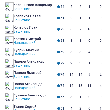
Калашников Владимир
5
2
1
0
54
Защитник
Колпаков Павел
2
1
1
0
51
Защитник
Копылов Иван
8
7
18
0
79
Защитник
Костин Дмитрий
8
1
0
0
58
Нападающий
Куприн Максим
8
8
4
0
59
Нападающий
Павлов Александр
2
3
1
0
72
Защитник
Павлов Дмитрий
14
14
9
2
74
Защитник
Попов Александр
16
13
11
4
75
Нападающий
Суханов Александр
3
1
0
0
55
Защитник
Тюнин Сергей
4
2
0
1
51