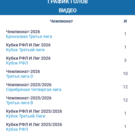
ГРАФИК ГОЛОВ
ВИДЕО
Чемпионат
И
Чемпионат-2026
1
Бронзовая Третья лига
Кубки РФЛ И Лиг 2026
1
Кубок Третьей лиги
Кубки РФЛ И Лиг 2026
3
Кубок РФЛ
Чемпионат-2026
10
Третья лига D
Чемпионат-2025/2026
12
Серебряная Четвертая лига
Чемпионат-2025/2026
12
Третья лига В
Кубки РФЛ И Лиг 2025/2026
1
Кубок Третьей Лиги
Кубки РФЛ И Лиг 2025/2026
1
Кубок РФЛ