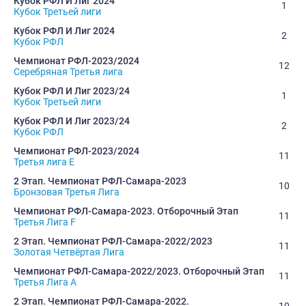
Кубок РФЛ И Лиг 2024
1
Кубок Третьей лиги
Кубок РФЛ И Лиг 2024
2
Кубок РФЛ
Чемпионат РФЛ-2023/2024
12
Серебряная Третья лига
Кубок РФЛ И Лиг 2023/24
1
Кубок Третьей лиги
Кубок РФЛ И Лиг 2023/24
2
Кубок РФЛ
Чемпионат РФЛ-2023/2024
11
Третья лига E
2 Этап. Чемпионат РФЛ-Самара-2023
10
Бронзовая Третья Лига
Чемпионат РФЛ-Самара-2023. Отборочный Этап
11
Третья Лига F
2 Этап. Чемпионат РФЛ-Самара-2022/2023
11
Золотая Четвёртая Лига
Чемпионат РФЛ-Самара-2022/2023. Отборочный Этап
11
Третья Лига А
2 Этап. Чемпионат РФЛ-Самара-2022.
10