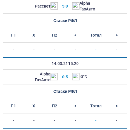
Alpha
Рассвет
5:0
ГазАвто
Ставки РФЛ
П1
Х
П2
<
Тотал
>
-
-
-
-
-
-
14.03.21
15:20
Alpha
0:5
КГБ
ГазАвто
Ставки РФЛ
П1
Х
П2
<
Тотал
>
-
-
-
-
-
-