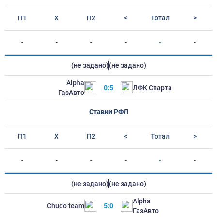
П1
Х
П2
<
Тотал
>
-
-
-
-
-
-
(не задано)
(не задано)
Alpha
0:5
ЛФК Спарта
ГазАвто
Ставки РФЛ
П1
Х
П2
<
Тотал
>
-
-
-
-
-
-
(не задано)
(не задано)
Alpha
Chudo team
5:0
ГазАвто