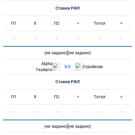
Ставки РФЛ
П1
Х
П2
<
Тотал
>
-
-
-
-
-
-
(не задано)
(не задано)
Alpha
0:5
Стройком
ГазАвто
Ставки РФЛ
П1
Х
П2
<
Тотал
>
-
-
-
-
-
-
(не задано)
(не задано)