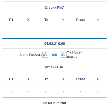
Ставки РФЛ
П1
Х
П2
<
Тотал
>
-
-
-
-
-
-
04.03.21
0:00
ФК Новая
Alpha ГазАвто
0:5
Жизнь
Ставки РФЛ
П1
Х
П2
<
Тотал
>
-
-
-
-
-
-
05.03.21
21:00