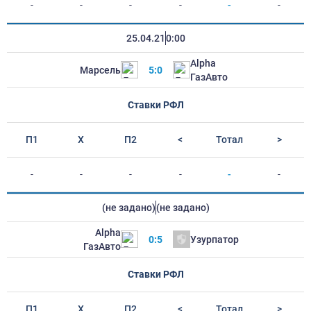
-
-
-
-
-
-
25.04.21
0:00
Alpha
Марсель
5:0
ГазАвто
Ставки РФЛ
П1
Х
П2
<
Тотал
>
-
-
-
-
-
-
(не задано)
(не задано)
Alpha
0:5
Узурпатор
ГазАвто
Ставки РФЛ
П1
Х
П2
<
Тотал
>