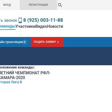
ВХОД
РЕГИСТРАЦ
8 (925) 0
Заказать звонок
Команды
вная
Чемпионат
Ставки
Участники
Вид
Онлайн трансляции
ПОДАТЬ
Текущее положение команды:
ЛЕТНИЙ ЧЕМПИОНАТ Р
21
САМАРА-2020
место
Вторая Лига В