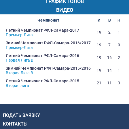
ГРАФИК ГОЛОВ
ВИДЕО
Чемпионат
И
В
Н
Летний Чемпионат РФЛ-Самара-2017
19
2
1
1
Премьер-Лига
Зимний Чемпионат РФЛ-Самара-2016/2017
19
7
0
1
Премьер-Лига
Летний Чемпионат РФЛ-Самара-2016
19
16
2
Первая Лига В
Зимний Чемпионат РФЛ-Самара-2015/2016
19
14
1
Вторая Лига В
Летний Чемпионат РФЛ-Самара-2015
21
11
3
Вторая лига
ПОДАТЬ ЗАЯВКУ
КОНТАКТЫ