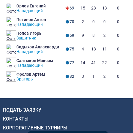
Орлов Евгений
15
28
13
0
69
Нападающий
Петинов Антон
2
0
0
0
70
Нападающий
Попов Игорь
9
8
2
0
69
Защитник
Садыхов Аллахверди
4
18
11
0
75
Нападающий
Салтыков Максим
14
41
22
0
77
Нападающий
Фролов Артем
3
1
2
0
82
Вратарь
ПОДАТЬ ЗАЯВКУ
КОНТАКТЫ
КОРПОРАТИВНЫЕ ТУРНИРЫ