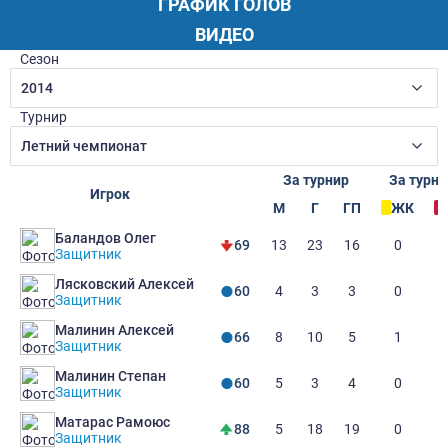
ГРАФИК ГОЛОВ
ВИДЕО
Сезон
2014
Турнир
Летний чемпионат
За турнир
За турни
Игрок
М
Г
ГП
ЖК
Баландов Олег
13
23
16
0
69
Защитник
Лясковский Алексей
4
3
3
0
60
Защитник
Малинин Алексей
8
10
5
1
66
Защитник
Малинин Степан
5
3
4
0
60
Защитник
Матарас Рамоюс
5
18
19
0
88
Защитник