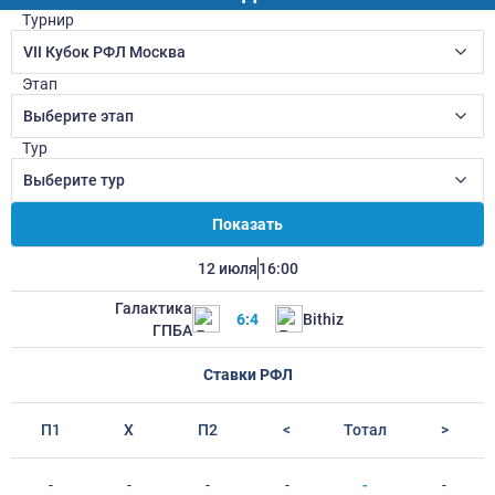
Турнир
VII Кубок РФЛ Москва
Этап
Выберите этап
Тур
Выберите тур
Показать
12 июля
16:00
Галактика
6:4
Bithiz
ГПБА
Ставки РФЛ
П1
Х
П2
<
Тотал
>
-
-
-
-
-
-