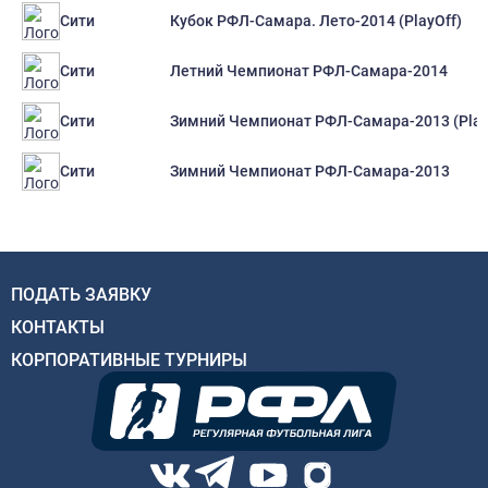
Кубок РФЛ-Самара. Лето-2014 (PlayOff)
Сити
Летний Чемпионат РФЛ-Самара-2014
Сити
Зимний Чемпионат РФЛ-Самара-2013 (Play
Сити
Зимний Чемпионат РФЛ-Самара-2013
Сити
ПОДАТЬ ЗАЯВКУ
КОНТАКТЫ
КОРПОРАТИВНЫЕ ТУРНИРЫ