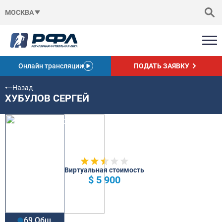
МОСКВА
Онлайн трансляции
ПОДАТЬ ЗАЯВКУ
Назад
ХУБУЛОВ СЕРГЕЙ
Виртуальная стоимость
$ 5 900
69 Общ.