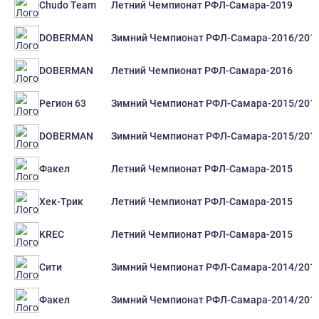
Летний Чемпионат РФЛ-Самара-2019
Chudo Team
Зимний Чемпионат РФЛ-Самара-2016/201
DOBERMAN
Летний Чемпионат РФЛ-Самара-2016
DOBERMAN
Зимний Чемпионат РФЛ-Самара-2015/201
Регион 63
Зимний Чемпионат РФЛ-Самара-2015/201
DOBERMAN
Летний Чемпионат РФЛ-Самара-2015
Факел
Летний Чемпионат РФЛ-Самара-2015
Хек-Трик
Летний Чемпионат РФЛ-Самара-2015
KREC
Зимний Чемпионат РФЛ-Самара-2014/201
Сити
Зимний Чемпионат РФЛ-Самара-2014/201
Факел