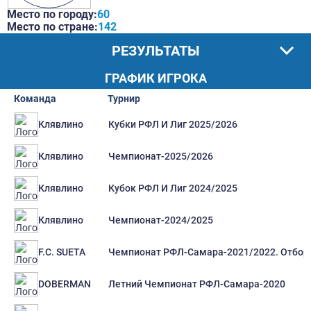
Место по городу:
60
Место по стране:
142
РЕЗУЛЬТАТЫ
ГРАФИК ИГРОКА
Команда
Турнир
Кубки РФЛ И Лиг 2025/2026
Клявлино
Чемпионат-2025/2026
Клявлино
Кубок РФЛ И Лиг 2024/2025
Клявлино
Чемпионат-2024/2025
Клявлино
Чемпионат РФЛ-Самара-2021/2022. Отбор
F.C. SUETA
Летний Чемпионат РФЛ-Самара-2020
DOBERMAN