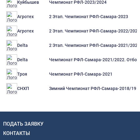
Чемпионат РФЛ-2023/2024
Куйбышев
2 Этап. Чемпионат РФЛ-Самара-2023
Агротех
2 Этап. Чемпионат РФЛ-Самара-2022/2023
Агротех
2 Этап. Чемпионат РФЛ-Самара-2021/2022
Delta
Чемпионат РФЛ-Самара-2021/2022. Отбор
Delta
Чемпионат РФЛ-Самара-2021
Троя
Зимний Чемпионат РФЛ-Самара-2018/19
СНХП
ПОДАТЬ ЗАЯВКУ
КОНТАКТЫ