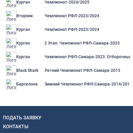
Чемпионат-2024/2025
Курган
Чемпионат РФЛ-2023/2024
Вторник
Чемпионат РФЛ-2023/2024
Курган
2 Этап. Чемпионат РФЛ-Самара-2023
Курган
Чемпионат РФЛ-Самара-2023. Отборочный 
Курган
Летний Чемпионат РФЛ-Самара-2015
Black Shark
Зимний Чемпионат РФЛ-Самара-2014/2015
Барселона
ПОДАТЬ ЗАЯВКУ
КОНТАКТЫ