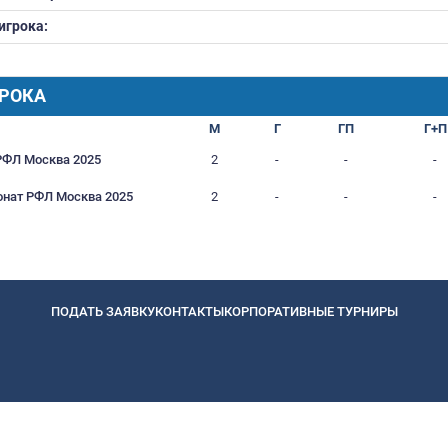
Вес:
Дата рождения:
08.12
Футбольное образование:
Номер игрока:
Город:
РАФИК ИГРОКА
Турнир
М
III Кубок РФЛ Москва 2025
2
III Чемпионат РФЛ Москва 2025
2