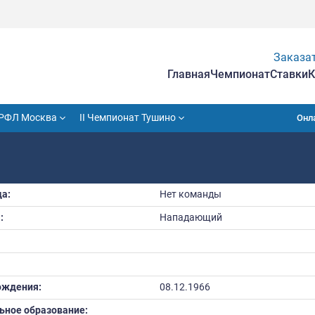
Гла
VII Кубок РФЛ Москва
II Чемпионат Тушино
АНДР
Команда:
Нет к
Амплуа:
Напа
Рост: