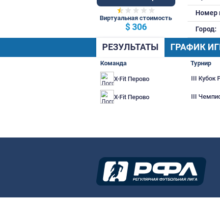
51 Общ.
Виртуальная стоимость
$ 306
РЕЗУЛЬТАТЫ
Г
Команда
X-Fit Перово
X-Fit Перово