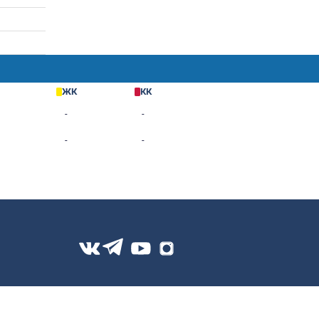
.1966
Г
ГП
Г+П
ЖК
-
-
-
-
-
-
-
-