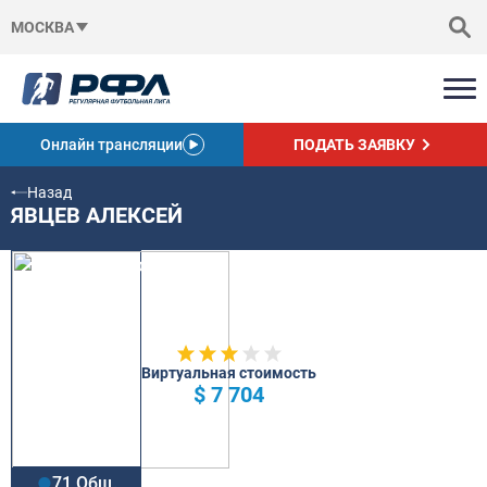
МОСКВА
Онлайн трансляции
ПОДАТЬ ЗАЯВКУ
Назад
ЯВЦЕВ АЛЕКСЕЙ
Виртуальная стоимость
$ 7 704
71 Общ.