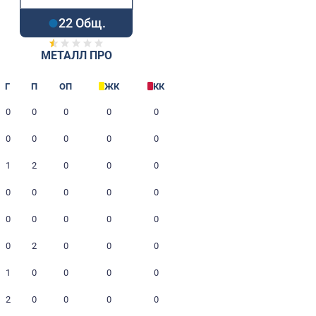
22 Общ.
МЕТАЛЛ ПРО
Игрок
Г
П
ОП
ЖК
Новиков Дмитрий
0
0
0
0
Вратарь
Смирнов Владимир
0
0
0
0
Вратарь
Каюков Анатолий
1
2
0
0
Защитник
Ломакин Алексей