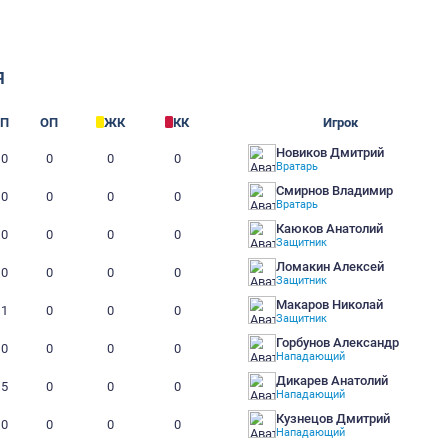
бщ.
АНСПОРТНАЯ
НИЯ
Г
П
ОП
ЖК
КК
0
0
0
0
0
0
0
0
0
0
2
0
0
0
0