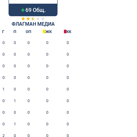
а, поле №1
69 Общ.
ФЛАГМАН МЕДИА
Игрок
Г
П
ОП
ЖК
Аксёнов Никита
0
0
0
0
Защитник
Поляков Александр
0
0
0
0
Защитник
Бубенников Никита
0
0
0
0
Защитник
Лыкшин Павел
0
0
0
0
Нападающий