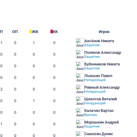
Перовская, РФЛ-Арен
бщ.
GRASS
Г
П
ОП
ЖК
КК
2
1
0
1
0
1
0
0
0
0
0
0
0
0
0
0
0
0
0
0