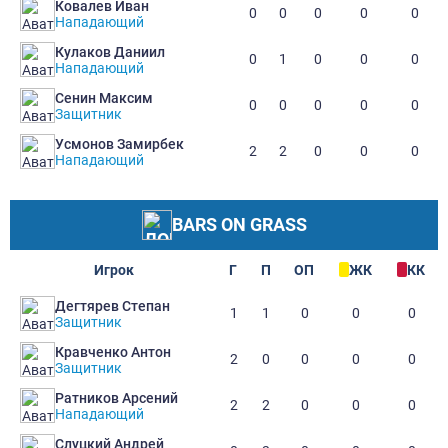
Ковалев Иван
0
0
0
0
0
Нападающий
Кулаков Даниил
0
1
0
0
0
Нападающий
Сенин Максим
0
0
0
0
0
Защитник
Усмонов Замирбек
2
2
0
0
0
Нападающий
BARS ON GRASS
Игрок
Г
П
ОП
ЖК
КК
Дегтярев Степан
1
1
0
0
0
Защитник
Кравченко Антон
2
0
0
0
0
Защитник
Ратников Арсений
2
2
0
0
0
Нападающий
Слуцкий Андрей