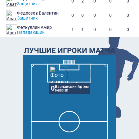
0
2
0
0
0
Защитник
Федосеев Валентин
0
0
0
0
0
Защитник
Феткуллин Амир
1
1
0
0
0
Нападающий
ЛУЧШИЕ ИГРОКИ МАТЧА
0
Варнавский Артем
Reddish