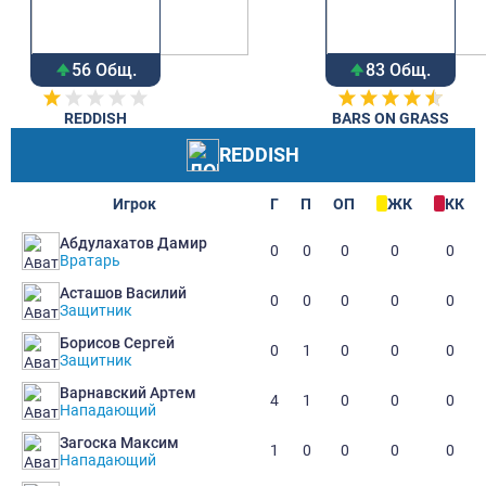
56 Общ.
83 Общ.
REDDISH
BARS ON GRASS
REDDISH
Игрок
Г
П
ОП
ЖК
КК
Абдулахатов Дамир
0
0
0
0
0
Вратарь
Асташов Василий
0
0
0
0
0
Защитник
Борисов Сергей
0
1
0
0
0
Защитник
Варнавский Артем
4
1
0
0
0
Нападающий
Загоска Максим
1
0
0
0
0
Нападающий