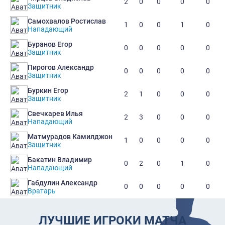
2
0
0
0
0
Защитник
Самохвалов Ростислав
1
0
0
1
0
Нападающий
Буранов Егор
0
0
0
0
0
Защитник
Пирогов Александр
0
0
0
0
0
Защитник
Буркин Егор
2
1
0
0
0
Защитник
Свечкарев Илья
2
3
0
0
0
Нападающий
Матмурадов Камилджон
1
0
0
0
0
Защитник
Бакатин Владимир
0
2
0
1
0
Нападающий
Габдулин Александр
0
0
0
0
0
Вратарь
ЛУЧШИЕ ИГРОКИ МАТЧА