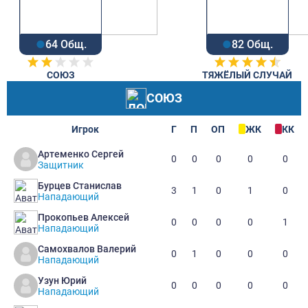
64 Общ.
82 Общ.
СОЮЗ
ТЯЖЁЛЫЙ СЛУЧАЙ
СОЮЗ
Игрок
Г
П
ОП
ЖК
КК
Артеменко Сергей
0
0
0
0
0
Защитник
Бурцев Станислав
3
1
0
1
0
Нападающий
Прокопьев Алексей
0
0
0
0
1
Нападающий
Самохвалов Валерий
0
1
0
0
0
Нападающий
Узун Юрий
0
0
0
0
0
Нападающий