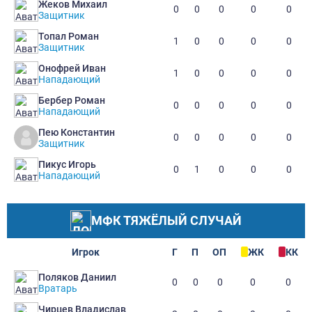
Жеков Михаил
0
0
0
0
0
Защитник
Топал Роман
1
0
0
0
0
Защитник
Онофрей Иван
1
0
0
0
0
Нападающий
Бербер Роман
0
0
0
0
0
Нападающий
Пею Константин
0
0
0
0
0
Защитник
Пикус Игорь
0
1
0
0
0
Нападающий
МФК ТЯЖЁЛЫЙ СЛУЧАЙ
Игрок
Г
П
ОП
ЖК
КК
Поляков Даниил
0
0
0
0
0
Вратарь
Чирцев Владислав