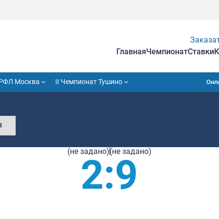
Гла
VII Кубок РФЛ Москва
II Чемпионат Тушино
ВОВАРЫ
СОБЫТИЯ
(не задано)
(не з
2: