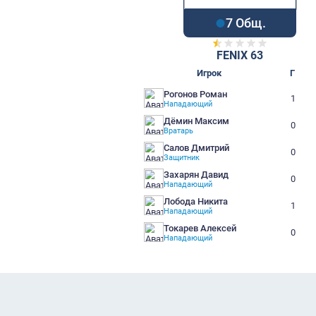
7 Об
FENIX 
Игрок
Рогонов Роман
Нападающий
Дёмин Максим
Вратарь
Салов Дмитрий
Защитник
Захарян Давид
Нападающий