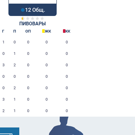
12 Общ.
ПИВОВАРЫ
Игрок
Г
П
ОП
ЖК
Засыпкин Евгений
1
0
0
0
Нападающий
Уваров Денис
0
1
0
0
Вратарь
Бесперстов Александр
3
2
0
0
Защитник
Заглубоцкий Александр
0
0
0
0
Защитник