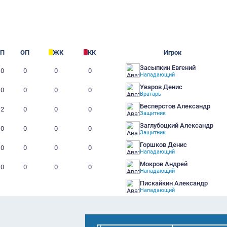
щ.
63
Г
П
ОП
ЖК
КК
1
0
0
0
0
0
0
0
0
0
0
2
0
0
0
0
0
0
0
0