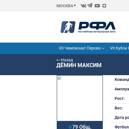
МОСКВА
VII Чемпионат Перово
Назад
ДЁМИН МАКСИМ