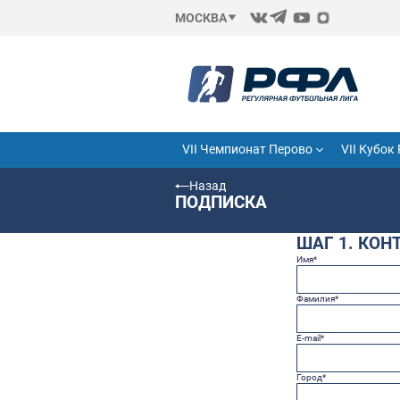
МОСКВА
VII Чемпионат Перово
Назад
ПОДПИСКА
ША
Имя
*
Фами