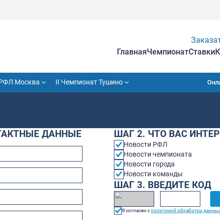
Гла
VII Кубок РФЛ Москва
II Чемпионат Тушино
Г 1. КОНТАКТНЫЕ ДАННЫЕ
ШАГ
Но
Но
Но
лия
*
Но