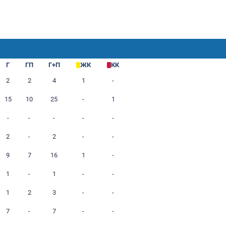
М
Г
ГП
Г+П
Ж
2
2
2
4
1
14
15
10
25
-
1
-
-
-
-