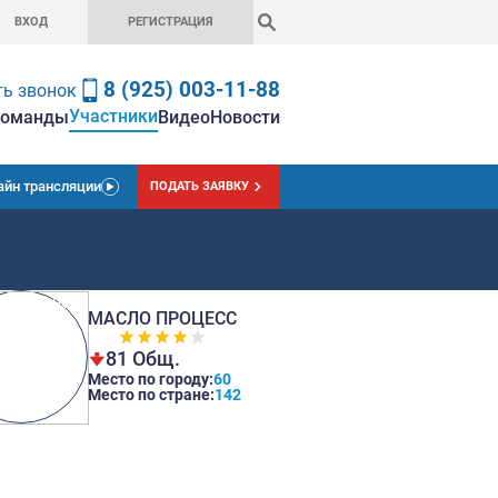
ВХОД
РЕГИСТРАЦ
8 (925) 0
Заказать звонок
Участники
вная
Чемпионат
Ставки
Команды
Вид
Онлайн трансляции
ПОДАТЬ
МАСЛО ПРО
81 Общ.
Место по город
Место по стран