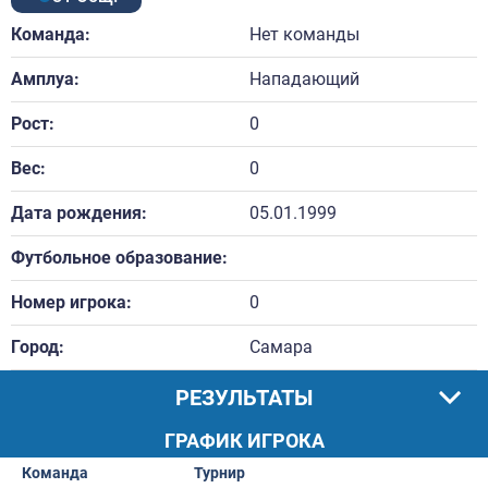
Команда:
Нет команды
Амплуа:
Нападающий
Рост:
0
Вес:
0
Дата рождения:
05.01.1999
Футбольное образование:
Номер игрока:
0
Город:
Самара
РЕЗУЛЬТАТЫ
ГРАФИК ИГРОКА
Команда
Турнир