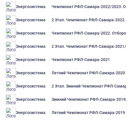
Чемпионат РФЛ-Самара-2022/2023. От
Энергосистема
2 Этап. Чемпионат РФЛ-Самара-2022.
Энергосистема
Чемпионат РФЛ-Самара-2022. Отбороч
Энергосистема
2 Этап. Чемпионат РФЛ-Самара-2021/2
Энергосистема
Чемпионат РФЛ-Самара-2021
Энергосистема
Летний Чемпионат РФЛ-Самара-2020
Энергосистема
2 Этап. Зимний Чемпионат РФЛ-Самара
Энергосистема
Зимний Чемпионат РФЛ-Самара-2019/
Энергосистема
Летний Чемпионат РФЛ-Самара-2019
Энергосистема