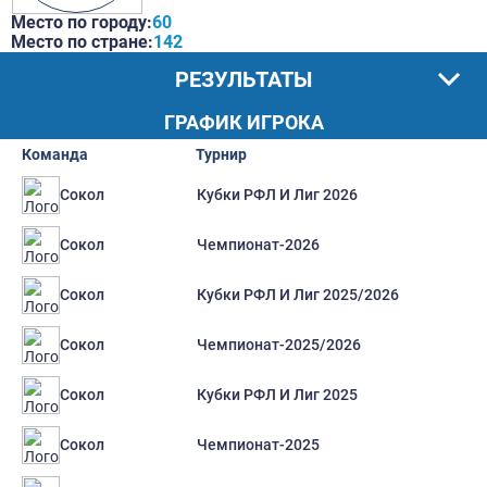
Место по городу:
60
Место по стране:
142
РЕЗУЛЬТАТЫ
ГРАФИК ИГРОКА
Команда
Турнир
Кубки РФЛ И Лиг 2026
Сокол
Чемпионат-2026
Сокол
Кубки РФЛ И Лиг 2025/2026
Сокол
Чемпионат-2025/2026
Сокол
Кубки РФЛ И Лиг 2025
Сокол
Чемпионат-2025
Сокол