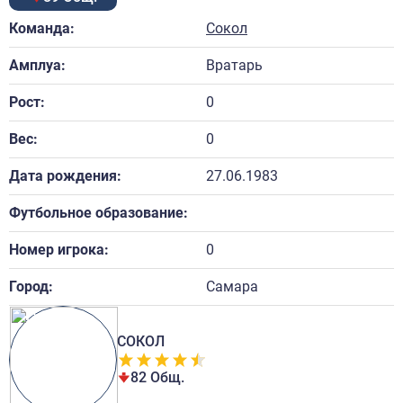
Команда:
Сокол
Амплуа:
Вратарь
Рост:
0
Вес:
0
Дата рождения:
27.06.1983
Футбольное образование:
Номер игрока:
0
Город:
Самара
СОКОЛ
82 Общ.